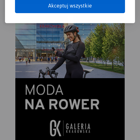
Olbrzymia różnorodność
Akceptuj wszystkie
mazurskich krajobrazów,
dzika przyroda i uważany za
najpiękniejszy w Polsce szlak
kajakowy sprawiają, że jest
to wyjątkowo atrakcyjny
turystycznie region.
Publikacja zawiera bogaty
informator turystyczny, a w
nim opisany szlak kajakowy
Krutyni, najciekawsze
atrakcje regionu, ciekawostki
przyrodnicze oraz
praktyczne plany Mikołajek,
Mrągowa i Rucianego-Nidy.