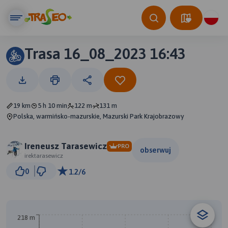
Trasa 16_08_2023 16:43
19 km
5 h 10 min
122 m
131 m
Polska, warmińsko-mazurskie, Mazurski Park Krajobrazowy
Ireneusz Tarasewicz
PRO
obserwuj
irektarasewicz
1 km
0
1.2/6
© Traseo Map
© OpenMapTiles
© OpenStreetMap contributors
218 m