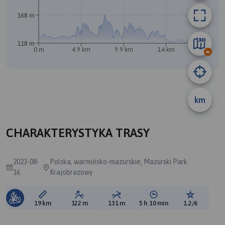
168 m
A
B
118 m
0 m
4.9 km
9.9 km
14 km
19 km
km
CHARAKTERYSTYKA TRASY
2023-08-
Polska, warmińsko-mazurskie, Mazurski Park
16
Krajobrazowy
Długość trasy:
Suma przewyższeń:
Suma spadków:
Średni czas potrzebny 
Ocena tras
19 km
122 m
131 m
5 h 10 min
1.2/6