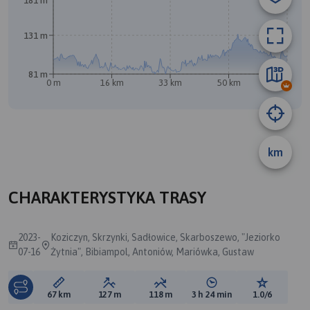
181 m
131 m
81 m
0 m
16 km
33 km
50 km
67 km
A
B
km
CHARAKTERYSTYKA TRASY
2023-
Koziczyn, Skrzynki, Sadłowice, Skarboszewo, "Jeziorko
07-16
Żytnia", Bibiampol, Antoniów, Mariówka, Gustaw
Długość trasy:
Suma przewyższeń:
Suma spadków:
Średni czas potrzebny 
Ocena tras
67 km
127 m
118 m
3 h 24 min
1.0/6