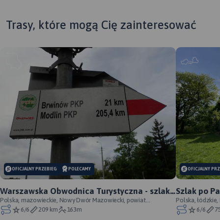
Trasy, które mogą Cię zainteresować
OFICJALNY PRZEBIEG
POLECAMY
OFICJALNY PR
Warszawska Obwodnica Turystyczna - szlak
Szlak po P
pieszy - oficjalny przebieg
Polska, mazowieckie, Nowy Dwór Mazowiecki, powiat
Łódzkich - 
Polska, łódzkie,
nowodworski
Wzniesień Łódzk
6/6
209 km
163m
6/6
7