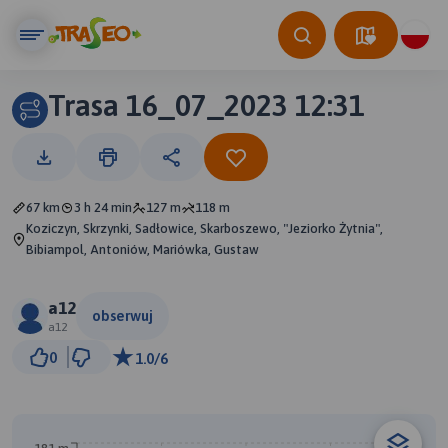
Trasa 16_07_2023 12:31
67 km
3 h 24 min
127 m
118 m
Koziczyn, Skrzynki, Sadłowice, Skarboszewo, "Jeziorko Żytnia",
Bibiampol, Antoniów, Mariówka, Gustaw
a12
obserwuj
a12
5 km
0
1.0/6
© Traseo Map
© OpenMapTiles
© OpenStreetMap contributors