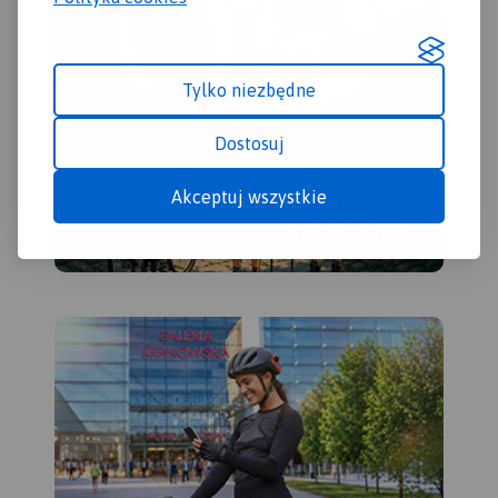
Jeziornej, Otwocka,
Karczewa, Mińska
Mazowieckiego, Góry
Kalwarii.
Tylko niezbędne
Dostosuj
Akceptuj wszystkie