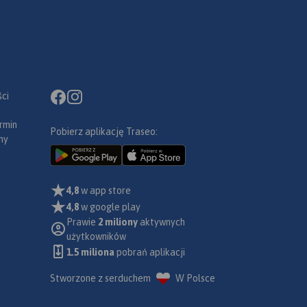
ci
rmin
Pobierz aplikację Traseo:
ny
4,8
w app store
4,8
w google play
Prawie
2 miliony
aktywnych
użytkowników
1.5 miliona
pobrań aplikacji
Stworzone z serduchem
W Polsce