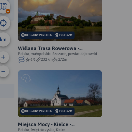
6.1 km
OFICJALNY PRZEBIEG
POLECAMY
km
Wiślana Trasa Rowerowa -
Małopolskie - WTR - oficjalny
Polska, małopolskie, Szczucin, powiat dąbrowski
6/6
232 km
172m
przebieg
anie trasy:
a trasy:
OFICJALNY PRZEBIEG
POLECAMY
Miejsca Mocy - Kielce -
świętokrzyskie - oficjalny przebieg
Polska, świętokrzyskie, Kielce