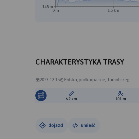
145 m
0 m
1.5 km
A
B
CHARAKTERYSTYKA TRASY
2023-12-15
Polska, podkarpackie, Tarnobrzeg
Długość trasy:
Suma prz
6.2 km
101 m
dojazd
umieść