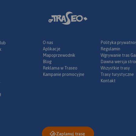
atym we
 różnych
ych.
O nas
Polityka prywatnoś
 lub
Aplikacje
Regulamin
:
Mapoprzewodnik
Wgrywanie tras Ga
Blog
Dawna wersja stro
Reklama w Traseo
Wszystkie trasy
Kampanie promocyjne
Trasy turystyczne
Kontakt
.
ą
Zaplanuj trasę