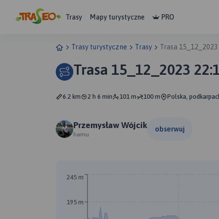
Trasy
Mapy turystyczne
PRO
Trasy turystyczne
Trasy
Trasa 15_12_2023
Trasa 15_12_2023 22:
6.2 km
2 h 6 min
101 m
100 m
Polska, podkarpac
Przemysław Wójcik
obserwuj
hamu
245 m
195 m