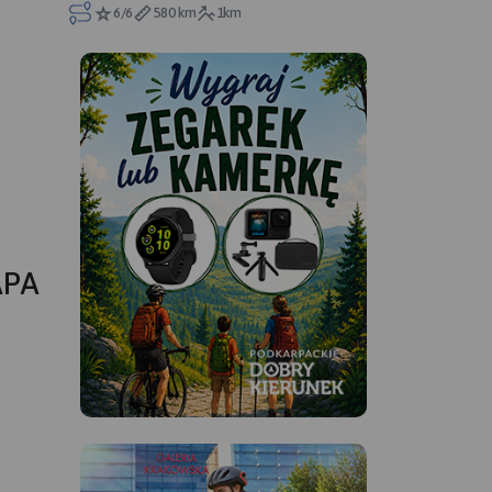
6/6
580 km
1km
APA