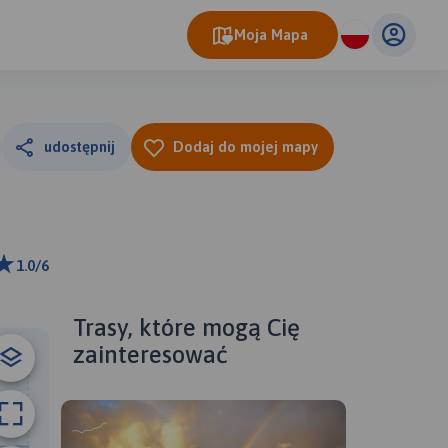
Moja Mapa
udostępnij
Dodaj do mojej mapy
1.0/6
ributors
Trasy, które mogą Cię
zainteresować