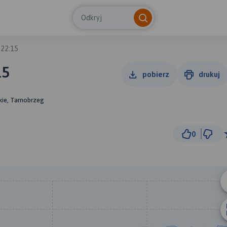
Odkryj
 22:15
15
pobierz
drukuj
kie, Tarnobrzeg
0
300 m
© Traseo Map
© OpenMapTiles
© OpenStreetMap cont