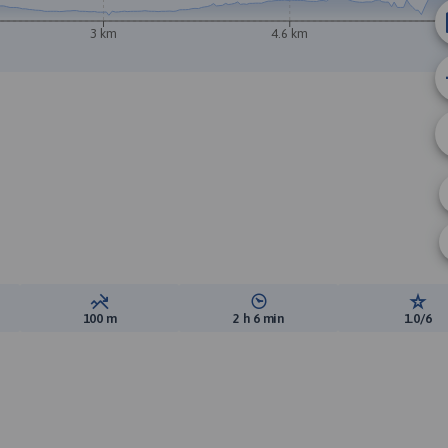
3 km
4.6 km
ewyższeń:
Suma spadków:
Średni czas potrzebny na pokon
Ocen
100 m
2 h 6 min
1.0/6