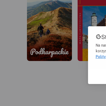
S
Na na
korzys
Polit