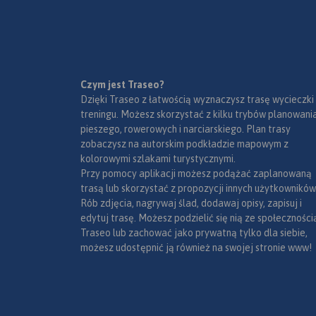
turystycznym, bog
wspaniałe zabytki z
Rok wydania: 2016
okresów historyczn
Czym jest Traseo?
Dzięki Traseo z łatwością wyznaczysz trasę wycieczki
treningu. Możesz skorzystać z kilku trybów planowania
pieszego, rowerowych i narciarskiego. Plan trasy
zobaczysz na autorskim podkładzie mapowym z
kolorowymi szlakami turystycznymi.
Przy pomocy aplikacji możesz podążać zaplanowaną
trasą lub skorzystać z propozycji innych użytkowników
Rób zdjęcia, nagrywaj ślad, dodawaj opisy, zapisuj i
edytuj trasę. Możesz podzielić się nią ze społeczności
Traseo lub zachować jako prywatną tylko dla siebie,
możesz udostępnić ją również na swojej stronie www!