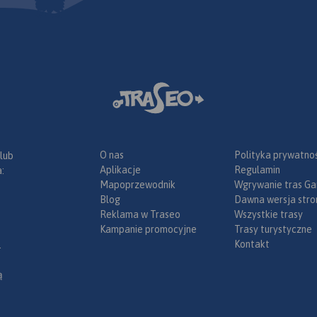
 Leskie)
sze
yczne:
ne, Wetlina,
lina,
 2024
O nas
Polityka prywatnoś
 lub
Aplikacje
Regulamin
:
Mapoprzewodnik
Wgrywanie tras Ga
Blog
Dawna wersja stro
Reklama w Traseo
Wszystkie trasy
Kampanie promocyjne
Trasy turystyczne
Kontakt
.
ą