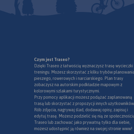
pogórzy (Bukowskie i
wybudowaną wieżą widokową.
oraz najpopularniej
Worek Bieszczadzki pokazano
miejscowości turyst
na osobnym kartoniku.
Ustrzyki Górne i Dol
Pokazano tu wszystkie szlaki i
Cisna, Komańcza, So
ścieżki dydaktyczne z ich
Lesko.
Rok wydania
długościami i czasami przejść.
Przy trasach rowerowych
podano ich długości. Ponadto
na mapie zaznaczono
wszystkie informacje potrzebne
Czym jest Traseo?
turyście.
Dzięki Traseo z łatwością wyznaczysz trasę wycieczki
treningu. Możesz skorzystać z kilku trybów planowania
pieszego, rowerowych i narciarskiego. Plan trasy
zobaczysz na autorskim podkładzie mapowym z
kolorowymi szlakami turystycznymi.
Przy pomocy aplikacji możesz podążać zaplanowaną
trasą lub skorzystać z propozycji innych użytkowników
Rób zdjęcia, nagrywaj ślad, dodawaj opisy, zapisuj i
edytuj trasę. Możesz podzielić się nią ze społeczności
Traseo lub zachować jako prywatną tylko dla siebie,
możesz udostępnić ją również na swojej stronie www!