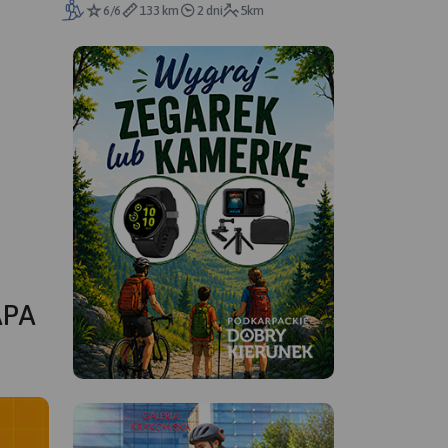
6/6
133 km
2 dni
5km
APA