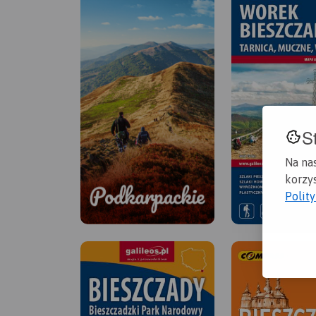
S
Na na
korzys
Polit