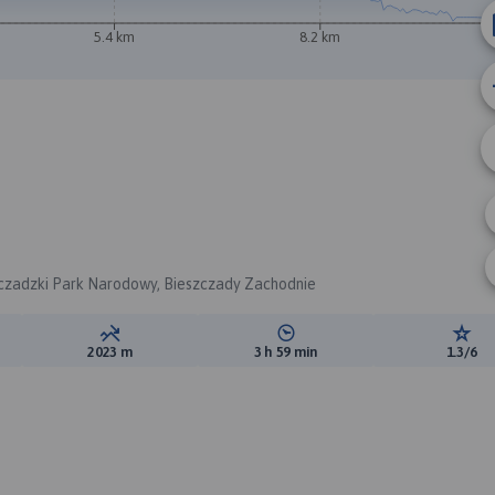
5.4 km
8.2 km
zczadzki Park Narodowy, Bieszczady Zachodnie
ewyższeń:
Suma spadków:
Średni czas potrzebny na pokon
Ocen
2023 m
3 h 59 min
1.3/6