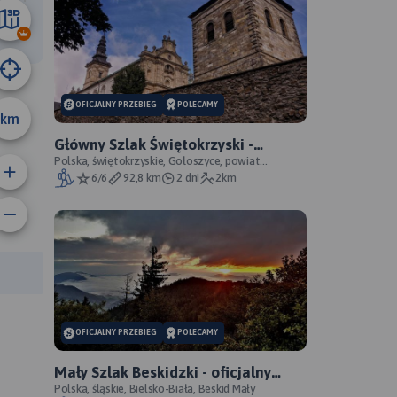
10 km
OFICJALNY PRZEBIEG
POLECAMY
km
Główny Szlak Świętokrzyski -
oficjalny przebieg
Polska, świętokrzyskie, Gołoszyce, powiat
opatowski
6/6
92,8 km
2 dni
2km
anie trasy:
a trasy:
OFICJALNY PRZEBIEG
POLECAMY
Mały Szlak Beskidzki - oficjalny
przebieg
Polska, śląskie, Bielsko-Biała, Beskid Mały