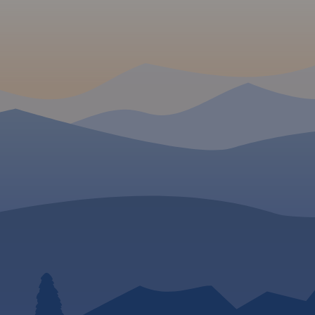
ścieżki dydaktyczne z ich
ze i ścieżki
długościami i czasami przejść.
cyjne z
Przy trasach rowerowych
ci i
podano ich długości. Ponadto
 wydania
na mapie zaznaczono
wszystkie informacje potrzebne
 W
turyście.
Rok wydania 2024
W części opisowej mapy,
myka się w
wzbogaconej fotografiami,
strzyki
zawarto informacje o pasmach
 Komańczę
i szczytach górskich oraz
cę z
miejscowościach tu
ie. Na
położonych.
anie
 o fragment
Połoniny po
Obszar
szczadzki
oro
eckie, Góry
e, fragment