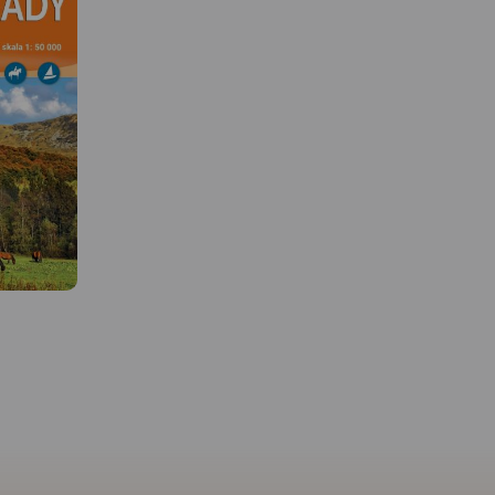
MAPA TURYSTYCZNA W
MAPA TURYSTYCZNA W
APLIKACJI TRASEO
APLIKACJI TRASEO
 W
Mapa swym zasięgiem
obejmuje najciekawsze pasma
górskie Bieszczadów. Są tu
łcze (na
wszystkie połoniny: Wetlińska,
y,
Caryńska, Bukowska,
nu. W jej
Dźwinicka, Tarnica, Szeroki
st Worek
Wierch, Mała i Duża Rawka
cowość
oraz Pasmo Jeleniowatego
nica. Mapa
(obok Mucznego) z nowo
formacje
wybudowaną wieżą widokową.
Pokazano tu wszystkie szlaki i
kę – trasy