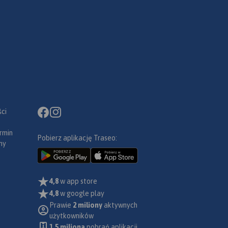
ci
rmin
Pobierz aplikację Traseo:
ny
4,8
w app store
4,8
w google play
Prawie
2 miliony
aktywnych
użytkowników
1.5 miliona
pobrań aplikacji