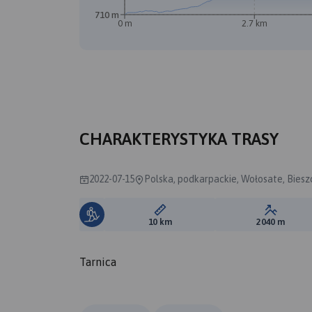
710 m
0 m
2.7 km
A
B
CHARAKTERYSTYKA TRASY
2022-07-15
Polska, podkarpackie, Wołosate, Bies
Długość trasy:
Suma prz
10 km
2040 m
Tarnica