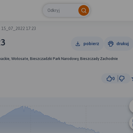
Odkryj
a 15_07_2022 17:23
23
pobierz
drukuj
packie, Wołosate, Bieszczadzki Park Narodowy, Bieszczady Zachodnie
0
500 m
© Traseo Map
© OpenMapTiles
© OpenStreetMap cont