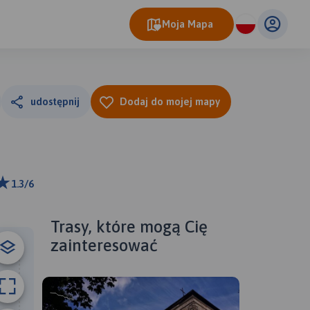
Moja Mapa
udostępnij
Dodaj do mojej mapy
1.3/6
ributors
Trasy, które mogą Cię
zainteresować