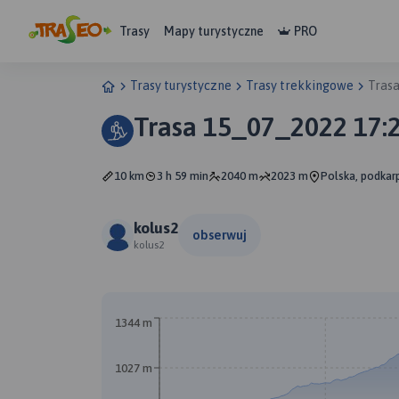
Trasy
Mapy turystyczne
PRO
Trasy turystyczne
Trasy trekkingowe
Tras
Trasa 15_07_2022 17:
10 km
3 h 59 min
2040 m
2023 m
Polska, podkar
kolus2
obserwuj
kolus2
1344 m
1027 m