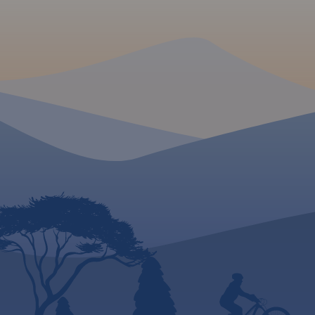
rowerowe, szlaki pies
przyrodniczo-eduka
podaniem ich długoś
czasów przejść.
Rok
2024
MAPA TURYSTYCZNA
APLIKACJI TRASEO
MAPA TURYSTYCZNA W
APLIKACJI TRASEO
Mapa Bieszczady za
granicach: Lesko i U
Dolne na północy,
Mapa swym zasięgiem
na zachodzie, grani
obejmuje obszar od Woli
Ukrainą na wschodz
Michowskiej do Tarnawy Niżnej
południu nowe wyd
oraz od Worka Bieszczadzkiego
zostało poszerzone
do Jeziora Solińskiego. Są tu
Parku Narodowego 
wszystkie połoniny: Wetlińska,
stronie słowackiej. 
Caryńska, Bukowska,
mapy obejmuje: Bie
Dźwinicka, Tarnica, Szeroki
Park Narodowy, Jezi
Wierch, Mała i Duża Rawka
Solińskie i Myczkowi
oraz Pasmo Jeleniowatego
Sanocko-Turczański
(obok Mucznego) z nowo