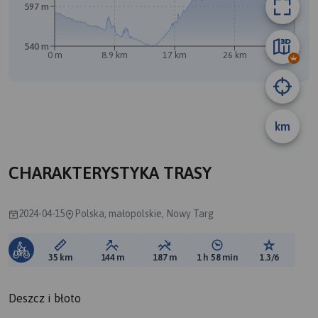
597 m
A
B
540 m
0 m
8.9 km
17 km
26 km
35 km
km
CHARAKTERYSTYKA TRASY
2024-04-15
Polska, małopolskie, Nowy Targ
Długość trasy:
Suma przewyższeń:
Suma spadków:
Średni czas potrzebny 
Ocena tras
35 km
144 m
187 m
1 h 58 min
1.3/6
Deszcz i błoto