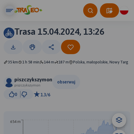
Trasa 15.04.2024, 13:26
35 km
1 h 58 min
144 m
187 m
Polska, małopolskie, Nowy Targ
piszczykszymon
obserwuj
piszczykszymon
3 km
0
1.3/6
© Traseo Map
© OpenMapTiles
© OpenStreetMap contributors
654 m