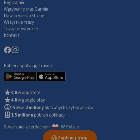
Regulamin
Wgrywanie tras Garmin
Dawna wersja strony
Wszystkie trasy
Trasy turystyczne
Kontakt
Pobierz aplikację Traseo:
4,8
w app store
4,8
w google play
Prawie
2 miliony
aktywnych użytkowników
1.5 miliona
pobrań aplikacji
Stworzone z serduchem
W Polsce
Zaplanuj trasę