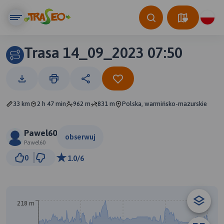
Trasa 14_09_2023 07:50
33 km
2 h 47 min
962 m
831 m
Polska, warmińsko-mazurskie
Pawel60
obserwuj
Pawel60
3 km
0
1.0/6
© Traseo Map
© OpenMapTiles
© OpenStreetMap contributors
218 m