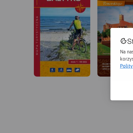
S
Na na
korzys
Polit