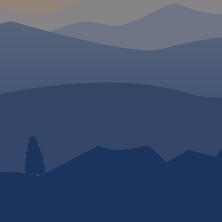
GPSem. Na rewersie
umieszczono indeks
miejscowości (miasta, wsie,
przysiółki, duże dzielnice) oraz
mapki tematyczne z
podziałem administracyjnym,
kodami pocztowymi, ochroną
przyrody i krainami
goegraficznymi.