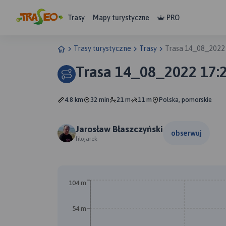
Trasy
Mapy turystyczne
PRO
Trasy turystyczne
Trasy
Trasa 14_08_2022
Trasa 14_08_2022 17:
4.8 km
32 min
21 m
11 m
Polska, pomorskie
Jarosław Błaszczyński
obserwuj
filojarek
104 m
54 m