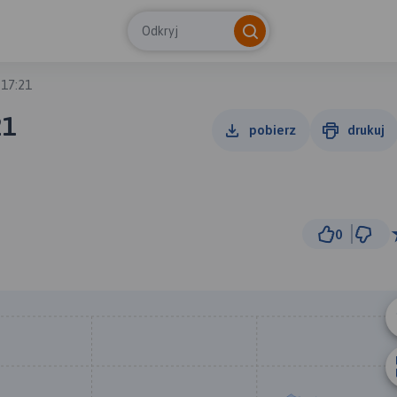
Odkryj
 17:21
21
pobierz
drukuj
0
1 km
© Traseo Map
© OpenMapTiles
© OpenStreetMap cont
A