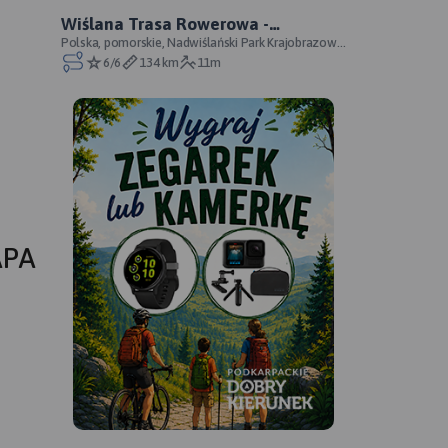
Wiślana Trasa Rowerowa -
Pomorskie - WTR prawobrzeżna -
Polska, pomorskie, Nadwiślański Park Krajobrazowy,
Zespół Parków Krajobrazowych nad Dolną Wisłą,
6/6
134 km
11m
oficjalny przebieg
pow
APA