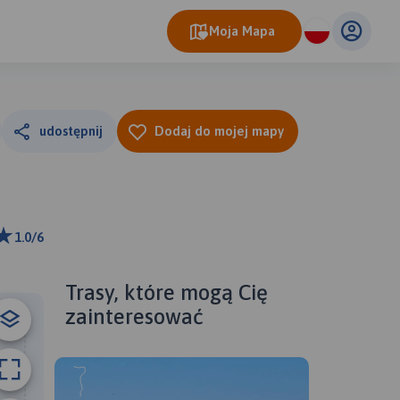
Moja Mapa
udostępnij
Dodaj do mojej mapy
1.0/6
ributors
Trasy, które mogą Cię
zainteresować