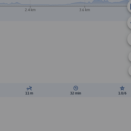
2.4 km
3.6 km
B
ewyższeń:
Suma spadków:
Średni czas potrzebny na pokon
Ocen
11 m
32 min
1.0/6