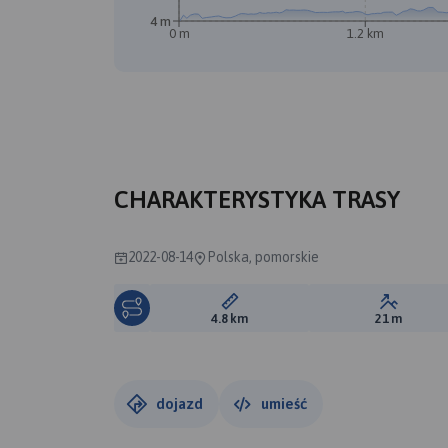
4 m
0 m
1.2 km
CHARAKTERYSTYKA TRASY
2022-08-14
Polska, pomorskie
Długość trasy:
Suma prz
4.8 km
21 m
dojazd
umieść