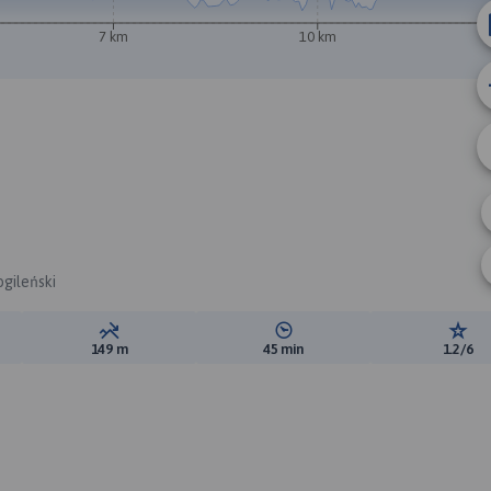
7 km
10 km
gileński
ewyższeń:
Suma spadków:
Średni czas potrzebny na pokon
Ocen
149 m
45 min
1.2/6