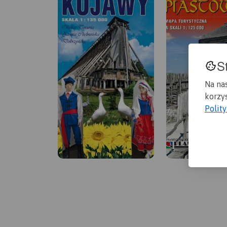
S
Na na
korzys
Polit