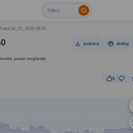
Odkryj
Trasa 14_07_2020 18:50
50
pobierz
drukuj
morskie, powiat mogileński
0
1 k
© Traseo Map
© OpenMapTiles
© OpenStreetMap cont