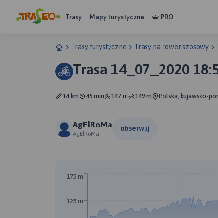
Trasy
Mapy turystyczne
PRO
Trasy turystyczne
Trasy na rower szosowy
Trasa 14_07_2020 18:
14 km
45 min
147 m
149 m
Polska, kujawsko-po
AgElRoMa
obserwuj
AgElRoMa
A
B
175 m
125 m