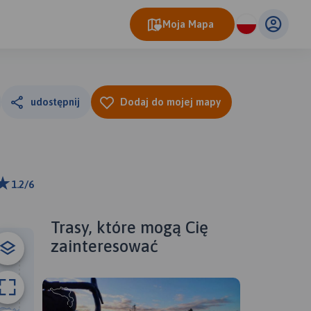
Moja Mapa
udostępnij
Dodaj do mojej mapy
1.2/6
m
ributors
Trasy, które mogą Cię
zainteresować