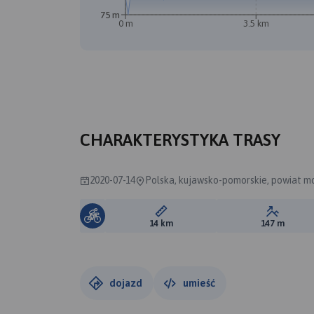
75 m
0 m
3.5 km
CHARAKTERYSTYKA TRASY
2020-07-14
Polska, kujawsko-pomorskie, powiat mo
Długość trasy:
Suma prz
14 km
147 m
dojazd
umieść