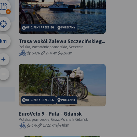
14 km
OFICJALNY PRZEBIEG
POLECAMY
km
Trasa wokół Zalewu Szczecińskiego
- oficjalny przebieg szlaku
Polska, zachodniopomorskie, Szczecin
5.4/6
294 km
266m
anie trasy:
a trasy:
OFICJALNY PRZEBIEG
POLECAMY
EuroVelo 9 - Pula - Gdańsk
Polska, pomorskie, Graz, Poznań, Gdańsk
6/6
1722 km
8km