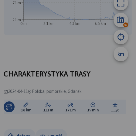
71 m
21 m
0 m
2.1 km
4.3 km
6.5 km
8.7 km
km
A
CHARAKTERYSTYKA TRASY
2024-04-11
Polska, pomorskie, Gdańsk
Długość trasy:
Suma przewyższeń:
Suma spadków:
Średni czas potrzebny 
Ocena tras
8.8 km
111 m
171 m
19 min
1.1/6
dojazd
umieść