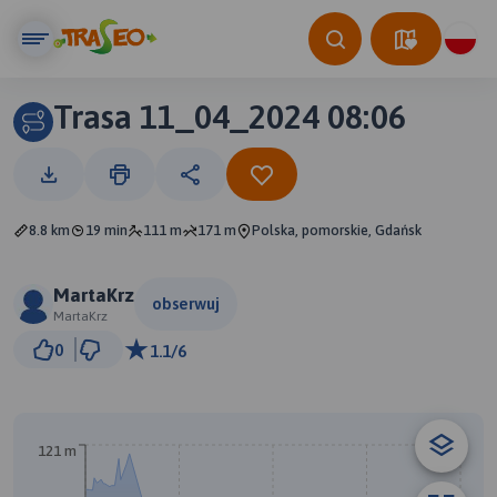
Trasa 11_04_2024 08:06
8.8 km
19 min
111 m
171 m
Polska, pomorskie, Gdańsk
MartaKrz
obserwuj
MartaKrz
1 km
0
1.1/6
© Traseo Map
© OpenMapTiles
© OpenStreetMap contributors
B
121 m