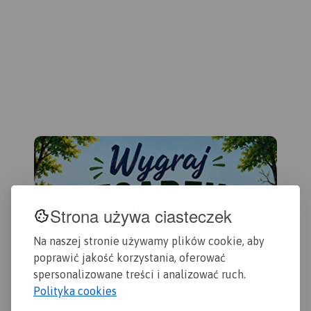
Gdańska oraz opis
przydatne turyście. Podano
czę
ciekawych miejsc.
aktualne przebiegi szlaków
Kas
pieszych, rowerowych,
Sta
konnych, nordic walking i
Sta
konnych, łącznie z
Dzi
kilometrażem.
Map
szl
row
żeg
ora
Wiś
Strona używa ciasteczek
Na naszej stronie używamy plików cookie, aby
poprawić jakość korzystania, oferować
spersonalizowane treści i analizować ruch.
Polityka cookies