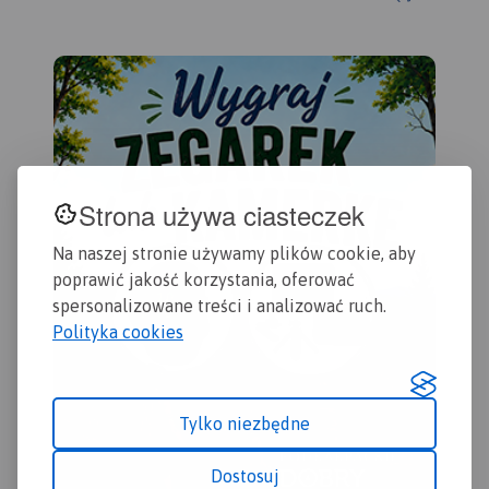
latarni morskich.
aktualną sieć dróg. Łącznie
pal
uwzględniono 121 miejsc
odw
wartych odwiedzenia.
kol
pos
geo
co 
urz
rew
Strona używa ciasteczek
mie
przy
ora
Na naszej stronie używamy plików cookie, aby
pod
poprawić jakość korzystania, oferować
adm
spersonalizowane treści i analizować ruch.
poc
Polityka cookies
prz
goe
Tylko niezbędne
Dostosuj