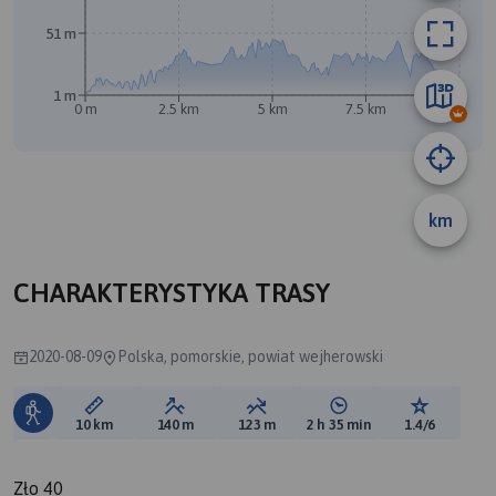
A
51 m
B
1 m
0 m
2.5 km
5 km
7.5 km
10 km
km
CHARAKTERYSTYKA TRASY
2020-08-09
Polska, pomorskie, powiat wejherowski
Długość trasy:
Suma przewyższeń:
Suma spadków:
Średni czas potrzebny 
Ocena tras
10 km
140 m
123 m
2 h 35 min
1.4/6
Zło 40