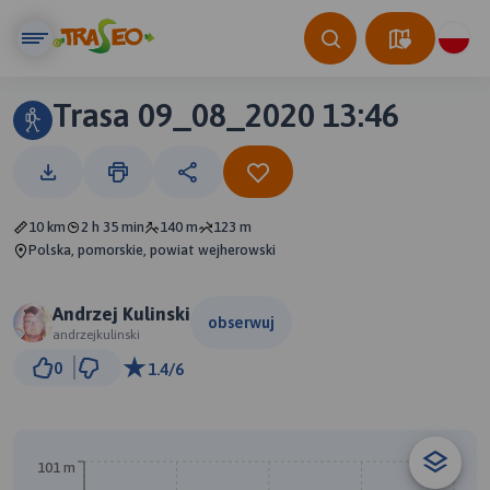
Trasa 09_08_2020 13:46
10 km
2 h 35 min
140 m
123 m
Polska, pomorskie, powiat wejherowski
Andrzej Kulinski
obserwuj
andrzejkulinski
1 km
0
1.4/6
© Traseo Map
© OpenMapTiles
© OpenStreetMap contributors
101 m