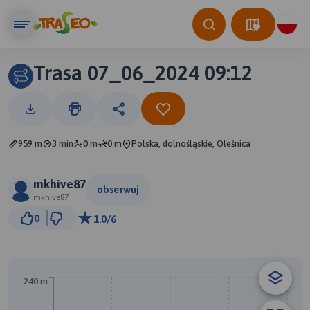
Trasa 07_06_2024 09:12
959 m
3 min
0 m
0 m
Polska, dolnośląskie, Oleśnica
mkhive87
obserwuj
mkhive87
100 m
0
1.0/6
© Traseo Map
© OpenMapTiles
© OpenStreetMap contributors
A
240 m