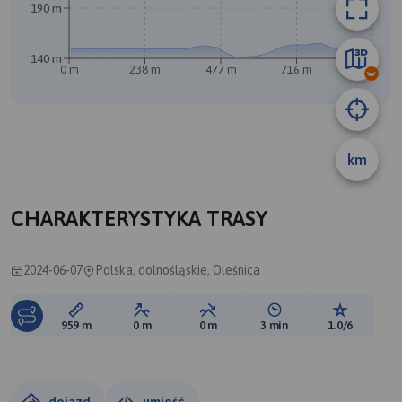
190 m
140 m
B
0 m
238 m
477 m
716 m
955 m
km
CHARAKTERYSTYKA TRASY
2024-06-07
Polska, dolnośląskie, Oleśnica
Długość trasy:
Suma przewyższeń:
Suma spadków:
Średni czas potrzebny 
Ocena tras
959 m
0 m
0 m
3 min
1.0/6
dojazd
umieść