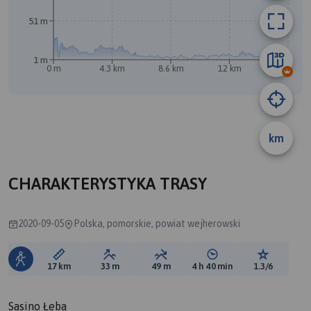
51 m
1 m
0 m
4.3 km
8.6 km
12 km
17 km
A
B
km
CHARAKTERYSTYKA TRASY
2020-09-05
Polska, pomorskie, powiat wejherowski
Długość trasy:
Suma przewyższeń:
Suma spadków:
Średni czas potrzebny 
Ocena tras
17 km
33 m
49 m
4 h 40 min
1.3/6
Sasino Łeba