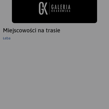
mapie zaznaczono jej
dotychczasowy,
przeznaczony do likwidacji
przebieg, jak również ten
planowany.
Na rewersie mapy znajduje
Miejscowości na trasie
się informator krajoznawczy
z licznymi zdjęciami.
Łeba