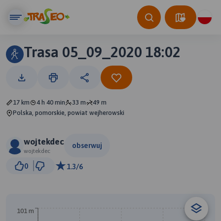
Trasa 05_09_2020 18:02
17 km
4 h 40 min
33 m
49 m
Polska, pomorskie, powiat wejherowski
wojtekdec
obserwuj
wojtekdec
3 km
0
1.3/6
© Traseo Map
© OpenMapTiles
© OpenStreetMap contributors
101 m