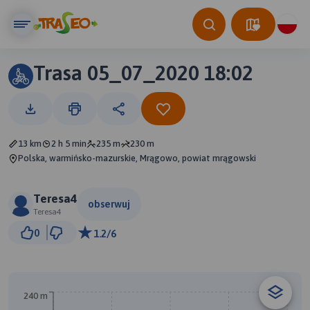
Trasa 05_07_2020 18:02
13 km
2 h 5 min
235 m
230 m
Polska, warmińsko-mazurskie, Mrągowo, powiat mrągowski
Teresa4
obserwuj
Teresa4
1 km
0
1.2/6
© Traseo Map
© OpenMapTiles
© OpenStreetMap contributors
240 m