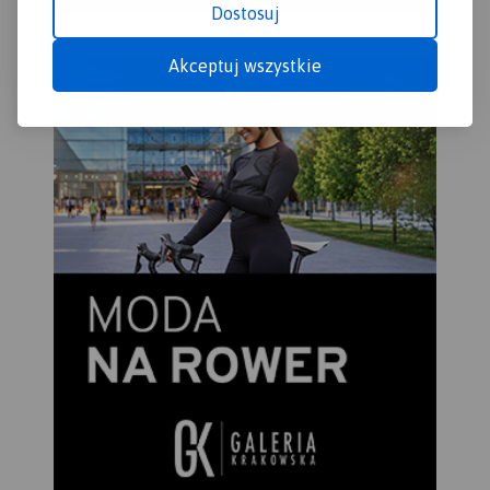
Olbrzymia różnorodność
Dostosuj
kościoły, muzea, zabytki
mazurskich krajobrazów,
techniki, obiekty militarne,
dzika przyroda i uważany za
Akceptuj wszystkie
cuda przyrody, wyróżniające
najpiękniejszy w Polsce szlak
się miejsca widokowe i
kajakowy sprawiają, że jest
panoramy. Mapę offline
to wyjątkowo atrakcyjny
można zakupić w aplikacji
turystycznie region.
Traseo na urządzenia
mobilne.
Rok wydania 2022
Publikacja zawiera bogaty
informator turystyczny, a w
nim opisany szlak kajakowy
Krutyni, najciekawsze
atrakcje regionu, ciekawostki
przyrodnicze oraz
praktyczne plany Mikołajek,
Mrągowa i Rucianego-Nidy.