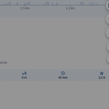
A
1.5 km
2.2 km
elski
ewyższeń:
Suma spadków:
Średni czas potrzebny na pokon
Ocen
0 m
45 min
1.2/6