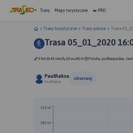
Trasy
Mapy turystyczne
PRO
Trasy turystyczne
Trasy piesze
Trasa 05_0
Trasa 05_01_2020 16:
3 km
45 min
10 m
0 m
Polska, podkarpackie, Jasł
PaulRaksa
obserwuj
PaulRaksa
333 m
283 m