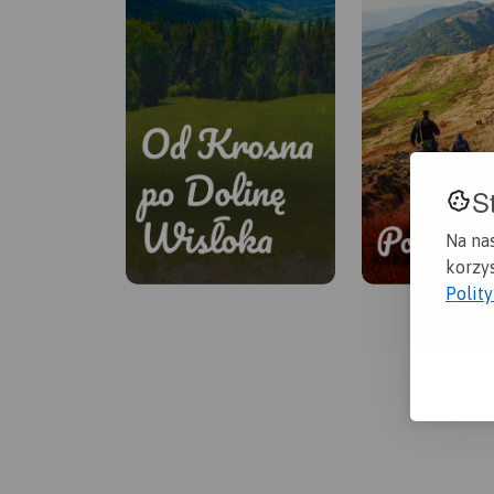
S
Na na
korzys
Polit