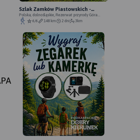
Szlak Zamków Piastowskich -
oficjalny przebieg
Polska, dolnośląskie, Rezerwat przyrody Góra
Choina, Zagórze Śląskie, powiat wałbrzyski
6/6
148 km
2 dni
3km
APA