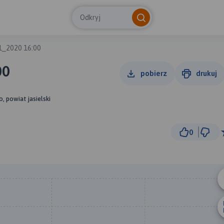
Odkryj
1_2020 16:00
00
pobierz
drukuj
o, powiat jasielski
0
100 m
© Traseo Map
© OpenMapTiles
© OpenStreetMap cont
B