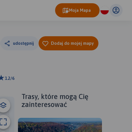
Moja Mapa
udostępnij
Dodaj do mojej mapy
1.2/6
ributors
Trasy, które mogą Cię
zainteresować