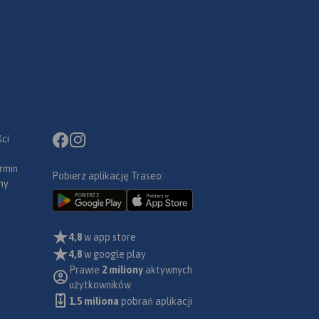
ci
rmin
Pobierz aplikację Traseo:
ny
4,8
w app store
4,8
w google play
Prawie
2 miliony
aktywnych
użytkowników
1.5 miliona
pobrań aplikacji