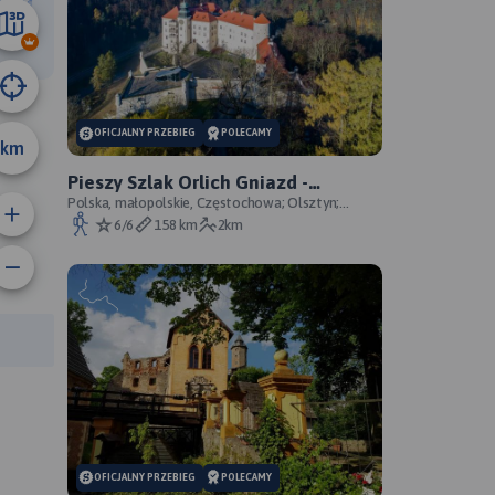
3 km
OFICJALNY PRZEBIEG
POLECAMY
km
Pieszy Szlak Orlich Gniazd -
oficjalny przebieg szlaku
Polska, małopolskie, Częstochowa; Olsztyn;
Mirów; Bobolice; Morsko; Ogrodzieniec; Pilica;
6/6
158 km
2km
Smoleń; By
anie trasy:
a trasy:
OFICJALNY PRZEBIEG
POLECAMY