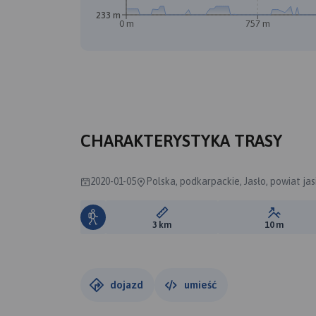
233 m
0 m
757 m
CHARAKTERYSTYKA TRASY
2020-01-05
Polska, podkarpackie, Jasło, powiat jasi
Długość trasy:
Suma prz
3 km
10 m
dojazd
umieść