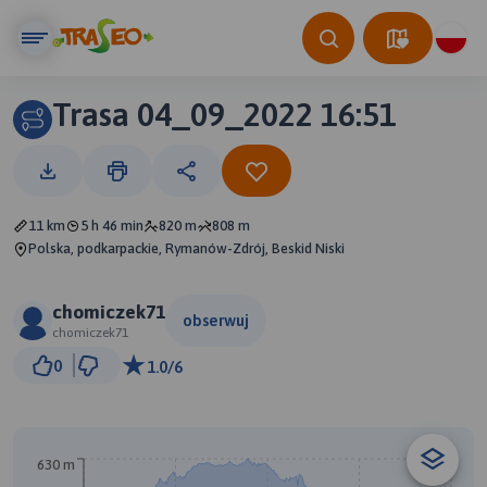
Trasa 04_09_2022 16:51
11 km
5 h 46 min
820 m
808 m
Polska, podkarpackie, Rymanów-Zdrój, Beskid Niski
chomiczek71
obserwuj
chomiczek71
500 m
0
1.0/6
© Traseo Map
© OpenMapTiles
© OpenStreetMap contributors
630 m