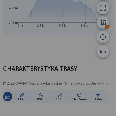
488 m
346 m
A
0 m
2.9 km
5.8 km
8.8 km
11 km
B
km
CHARAKTERYSTYKA TRASY
2022-09-04
Polska, podkarpackie, Rymanów-Zdrój, Beskid Niski
Długość trasy:
Suma przewyższeń:
Suma spadków:
Średni czas potrzebny 
Ocena tras
11 km
820 m
808 m
5 h 46 min
1.0/6