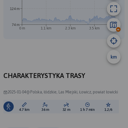
124 m
74 m
0 m
1.1 km
2.3 km
3.5 km
4.7 km
km
CHARAKTERYSTYKA TRASY
2025-01-04
Polska, łódzkie, Las Miejski, Łowicz, powiat łowicki
Długość trasy:
Suma przewyższeń:
Suma spadków:
Średni czas potrzebny 
Ocena tras
4.7 km
36 m
32 m
1 h 7 min
1.2/6