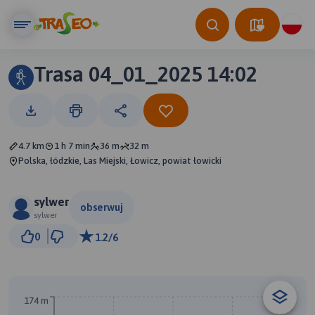
Trasa 04_01_2025 14:02
4.7 km
1 h 7 min
36 m
32 m
Polska, łódzkie, Las Miejski, Łowicz, powiat łowicki
sylwer
obserwuj
sylwer
500 m
0
1.2/6
© Traseo Map
© OpenMapTiles
© OpenStreetMap contributors
B
A
174 m