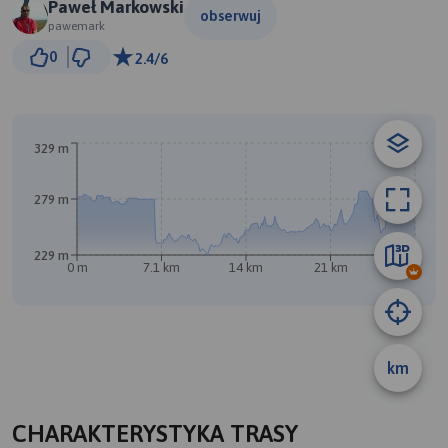
Paweł Markowski
obserwuj
pawemark
2 km
0
2.4/6
© Traseo Map
© OpenMapTiles
© OpenStreetMap contributors
329 m
279 m
229 m
0 m
7.1 km
14 km
21 km
28 km
km
A
B
CHARAKTERYSTYKA TRASY