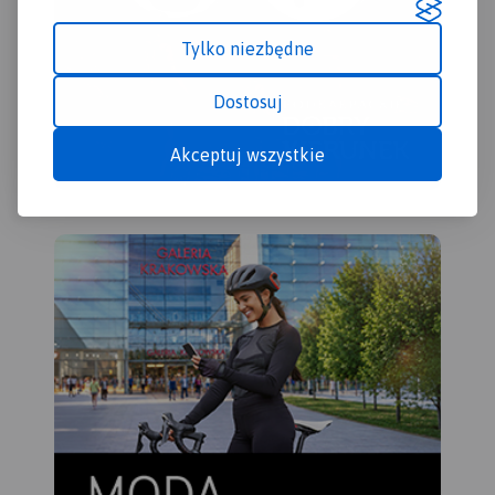
rowerowe, konne) posiadają
między punktami
Tylko niezbędne
węzłowymi odległości–
dzięki temu można
zaplanować wycieczkę.
Dostosuj
Akceptuj wszystkie