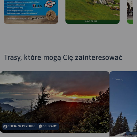
Trasy, które mogą Cię zainteresować
MAPA TURYSTYCZNA W
MAP
OFICJALNY PRZEBIEG
POLECAMY
APLIKACJI TRASEO
APL