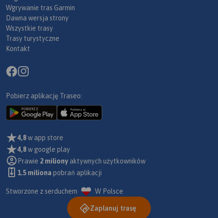
Wgrywanie tras Garmin
Dawna wersja strony
Wszystkie trasy
Trasy turystyczne
Kontakt
Pobierz aplikację Traseo:
4,8
w app store
4,8
w google play
Prawie
2 miliony
aktywnych użytkowników
1.5 miliona
pobrań aplikacji
Stworzone z serduchem
W Polsce
Zaplanuj trasę