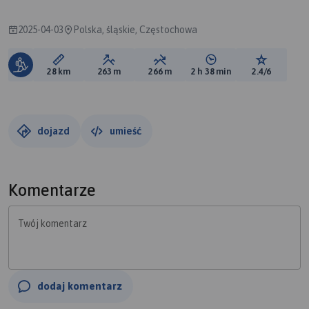
2025-04-03
Polska, śląskie, Częstochowa
Długość trasy:
Suma przewyższeń:
Suma spadków:
Średni czas potrzebny 
Ocena tras
28 km
263 m
266 m
2 h 38 min
2.4/6
dojazd
umieść
Komentarze
Twój komentarz
dodaj komentarz