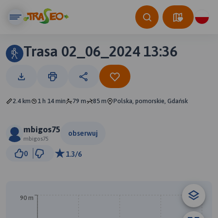
Trasa 02_06_2024 13:36
2.4 km
1 h 14 min
79 m
85 m
Polska, pomorskie, Gdańsk
mbigos75
obserwuj
mbigos75
100 m
0
1.3/6
© Traseo Map
© OpenMapTiles
© OpenStreetMap contributors
90 m