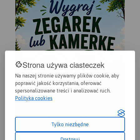
Gdańska oraz opis
przydatne turyście. Podano
czę
ciekawych miejsc.
aktualne przebiegi szlaków
Kas
pieszych, rowerowych,
Sta
konnych, nordic walking i
Sta
konnych, łącznie z
Dzi
kilometrażem.
Map
szl
row
żeg
Strona używa ciasteczek
ora
Wiś
Na naszej stronie używamy plików cookie, aby
poprawić jakość korzystania, oferować
spersonalizowane treści i analizować ruch.
Polityka cookies
Tylko niezbędne
Dostosuj