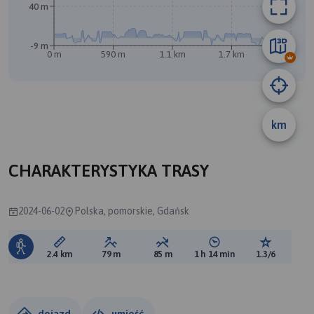
40 m
-9 m
0 m
590 m
1.1 km
1.7 km
2.3 km
A
B
km
CHARAKTERYSTYKA TRASY
2024-06-02
Polska, pomorskie, Gdańsk
Długość trasy:
Suma przewyższeń:
Suma spadków:
Średni czas potrzebny 
Ocena tras
2.4 km
79 m
85 m
1 h 14 min
1.3/6
dojazd
umieść