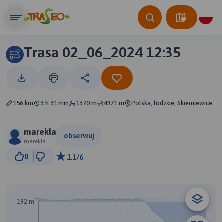
Trasa 02_06_2024 12:35
156 km
3 h 31 min
1370 m
4971 m
Polska, łódzkie, Skierniewice
marekla
obserwuj
marekla
10 km
0
1.1/6
© Traseo Map
© OpenMapTiles
© OpenStreetMap contributors
B
A
192 m