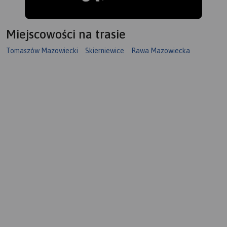
(Przedborski Park
Krajobrazowy), w widłach
Pilicy i Luciąży oraz w
Miejscowości na trasie
okolicach Tomaszowa
Mazowieckiego (dawna
Tomaszów Mazowiecki
Skierniewice
Rawa Mazowiecka
Puszcza Pilicka). Na mapie
zaznaczony został szlak
kajakowy Pilicy oraz jej
dopływów wraz z punktami
odległościowymi. Mapa
polecana jest także do
uprawiania turystyki pieszej,
rowerowej i konnej oraz
osobom zmotoryzowanym.
Rok wydania: 2022