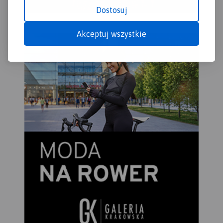
Tomaszowa Maz., Piotrkowa
tym odcinku jest płaska, w
Dostosuj
Trybunalskiego i pozostałych
znacznym stopniu pokryta
okolicznych miejscowości.
lasami, malowniczo
Akceptuj wszystkie
Zalew stwarza znakomite
meandruje tworząc liczne
warunki do uprawiania
wysepki, łachy i ławice
sportów i wszelkiej rekreacji
piasku. Koryto Pilicy ma tu
wodnej.
szerokość 100-150 m i łączy
Jego atutem jest naturalna i
się z licznymi starorzeczami.
urozmaicona, porośnięta w
W rejonie Przedborza rzeka
większości borami
opływa zachodnie krańce
sosnowymi linia brzegowa,
Pasma Przedborsko-
na której występują liczne
Małogoskiego, a głębokość
plaże. Atrakcyjne środowisko
doliny sięga nawet do 50 m.
naturalne w połączeniu z
Pod Smardzewicami wody
dobrym
środkowej Pilicy spiętrza
zagospodarowaniem
zapora ziemna, tworząc
turystycznym gwarantują
Zalew Sulejowski. Dolinie
udany wypoczynek nad
Pilicy towarzyszą lasy,
wodą.
których największe
Na odwrocie mapy znajduje
kompleksy występują w
się informator krajoznawczy,
okolicach Przedborza
wędkarski i żeglarski.