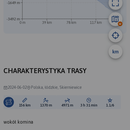
-1649 m
-3492 m
0 m
39 km
78 km
117 km
156 km
km
CHARAKTERYSTYKA TRASY
2024-06-02
Polska, łódzkie, Skierniewice
Długość trasy:
Suma przewyższeń:
Suma spadków:
Średni czas potrzebny 
Ocena tras
156 km
1370 m
4971 m
3 h 31 min
1.1/6
wokół komina