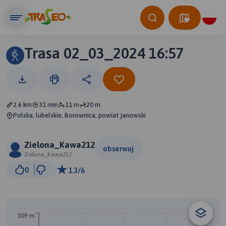
Trasa 02_03_2024 16:57
2.6 km
31 min
11 m
20 m
Polska, lubelskie, Borownica, powiat janowski
Zielona_Kawa212
obserwuj
Zielona_Kawa212
500 m
0
1.3/6
© Traseo Map
© OpenMapTiles
© OpenStreetMap contributors
309 m
A