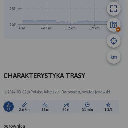
259 m
209 m
0 m
643 m
1.2 km
1.9 km
2.5 km
B
km
CHARAKTERYSTYKA TRASY
2024-03-02
Polska, lubelskie, Borownica, powiat janowski
Długość trasy:
Suma przewyższeń:
Suma spadków:
Średni czas potrzebny 
Ocena tras
2.6 km
11 m
20 m
31 min
1.3/6
borownica