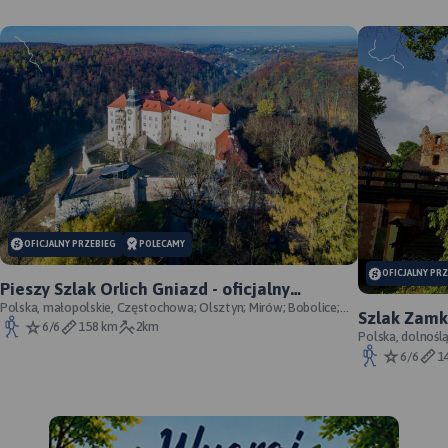
OFICJALNY PRZEBIEG
POLECAMY
OFICJALNY PR
Pieszy Szlak Orlich Gniazd - oficjalny
przebieg szlaku
Polska, małopolskie, Częstochowa; Olsztyn; Mirów; Bobolice;
Szlak Zamk
Morsko; Ogrodzieniec; Pilica; Smoleń; By
6/6
158 km
2km
przebieg
Polska, dolnośl
Śląskie, powiat 
6/6
1