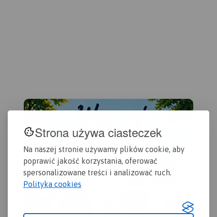
wartych odwiedzenia.
kol
pos
geo
co 
urz
rew
mie
przy
ora
pod
adm
poc
prz
Strona używa ciasteczek
goe
Na naszej stronie używamy plików cookie, aby
poprawić jakość korzystania, oferować
spersonalizowane treści i analizować ruch.
Polityka cookies