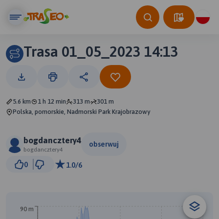
Trasa 01_05_2023 14:13
5.6 km
1 h 12 min
313 m
301 m
Polska, pomorskie, Nadmorski Park Krajobrazowy
bogdancztery4
obserwuj
bogdancztery4
500 m
0
1.0/6
© Traseo Map
© OpenMapTiles
© OpenStreetMap contributors
90 m