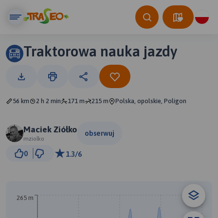
Traktorowa nauka jazdy
56 km
2 h 2 min
171 m
215 m
Polska, opolskie, Poligon
Maciek Ziółko
obserwuj
mziolko
5 km
0
1.3/6
© Traseo Map
© OpenMapTiles
© OpenStreetMap contributors
A
B
265 m