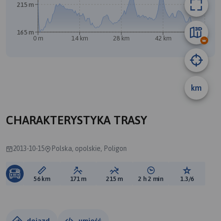
215 m
165 m
0 m
14 km
28 km
42 km
56 km
km
CHARAKTERYSTYKA TRASY
2013-10-15
Polska, opolskie, Poligon
Długość trasy:
Suma przewyższeń:
Suma spadków:
Średni czas potrzebny 
Ocena tras
56 km
171 m
215 m
2 h 2 min
1.3/6
dojazd
umieść