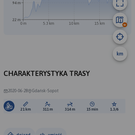
94 m
22 m
0 m
5.3 km
10 km
15 km
21 km
B
A
km
CHARAKTERYSTYKA TRASY
2020-06-28
Gdańsk-Sopot
Długość trasy:
Suma przewyższeń:
Suma spadków:
Średni czas potrzebny 
Ocena tras
21 km
311 m
314 m
15 min
1.3/6
dojazd
umieść