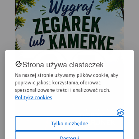
Gdańska oraz opis
przydatne turyście. Podano
czę
ciekawych miejsc.
aktualne przebiegi szlaków
Kas
pieszych, rowerowych,
Sta
konnych, nordic walking i
Sta
konnych, łącznie z
Dzi
kilometrażem.
Map
szl
row
żeg
Strona używa ciasteczek
ora
Wiś
Na naszej stronie używamy plików cookie, aby
poprawić jakość korzystania, oferować
spersonalizowane treści i analizować ruch.
Polityka cookies
Tylko niezbędne
Dostosuj