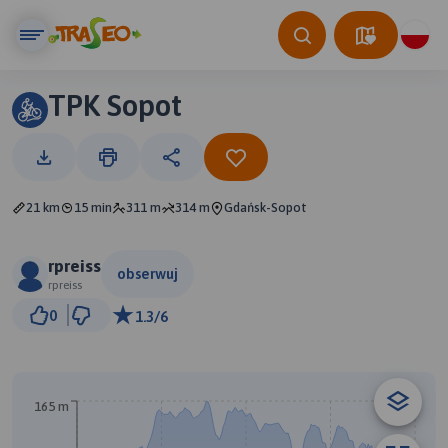
TPK Sopot
21 km
15 min
311 m
314 m
Gdańsk-Sopot
rpreiss
obserwuj
rpreiss
1 km
0
1.3/6
© Traseo Map
© OpenMapTiles
© OpenStreetMap contributors
165 m