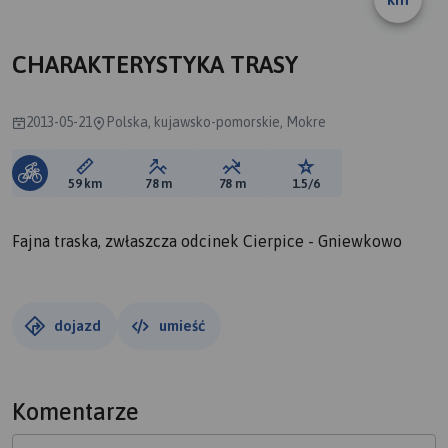
CHARAKTERYSTYKA TRASY
2013-05-21
Polska, kujawsko-pomorskie, Mokre
Długość trasy:
Suma przewyższeń:
Suma spadków:
Ocena trasy:
59 km
78 m
78 m
1.5/6
Fajna traska, zwłaszcza odcinek Cierpice - Gniewkowo
dojazd
umieść
Komentarze