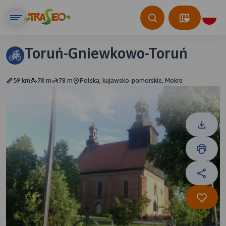
Toruń-Gniewkowo-Toruń
59 km
78 m
78 m
Polska, kujawsko-pomorskie, Mokre