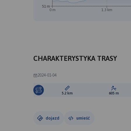
51 m
0 m
1.3 km
CHARAKTERYSTYKA TRASY
2024-01-04
Długość trasy:
Suma prz
5.2 km
605 m
dojazd
umieść