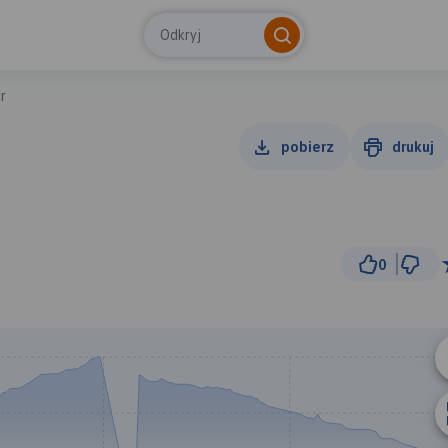
Odkryj
r
pobierz
drukuj
0
200 m
© Traseo Map
© OpenMapTiles
© OpenStreetMap cont