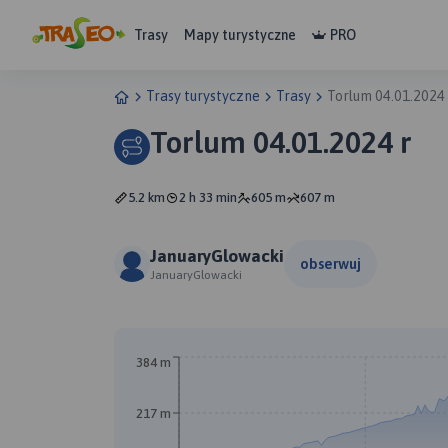
Trasy
Mapy turystyczne
PRO
Trasy turystyczne
Trasy
Torlum 04.01.2024 
Torlum 04.01.2024 r
5.2 km
2 h 33 min
605 m
607 m
JanuaryGlowacki
obserwuj
JanuaryGlowacki
384 m
217 m