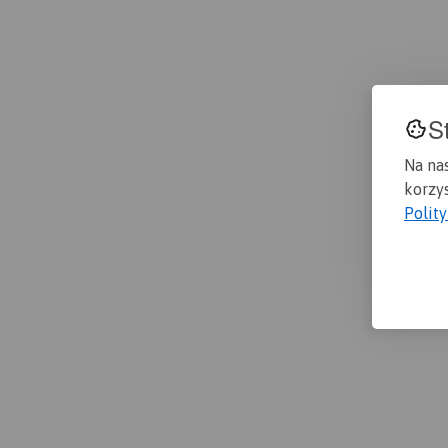
S
Na na
korzys
Polit