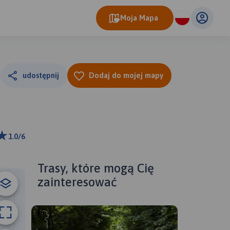
Moja Mapa
udostępnij
Dodaj do mojej mapy
1.0/6
ributors
Trasy, które mogą Cię
zainteresować