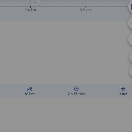
B
2.6 km
3.9 km
A
ewyższeń:
Suma spadków:
Średni czas potrzebny na pokon
Ocen
607 m
2 h 33 min
1.0/6