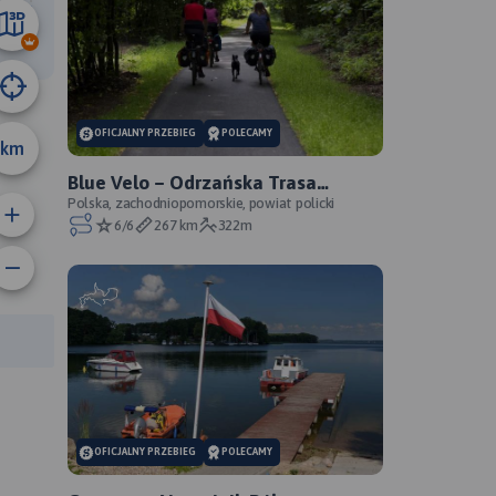
5.2 km
OFICJALNY PRZEBIEG
POLECAMY
km
Blue Velo – Odrzańska Trasa
Rowerowa - oficjalny przebieg
Polska, zachodniopomorskie, powiat policki
6/6
267 km
322m
anie trasy:
a trasy:
OFICJALNY PRZEBIEG
POLECAMY