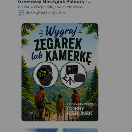
Greenway Naszyjnik Północy -
oficjalny przebieg
Polska, wielkopolskie, powiat złotowski
6/6
843 km
1km