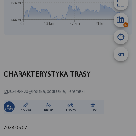
194 m
144 m
0 m
13 km
27 km
41 km
55 km
km
B
A
CHARAKTERYSTYKA TRASY
2024-04-20
Polska, podlaskie, Teremiski
Długość trasy:
Suma przewyższeń:
Suma spadków:
Ocena trasy:
55 km
188 m
186 m
1.0/6
2024.05.02