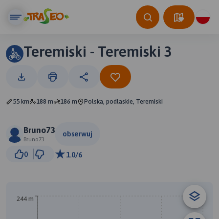
Teremiski - Teremiski 3
55 km
188 m
186 m
Polska, podlaskie, Teremiski
Bruno73
obserwuj
Bruno73
3 km
0
1.0/6
© Traseo Map
© OpenMapTiles
© OpenStreetMap contributors
244 m