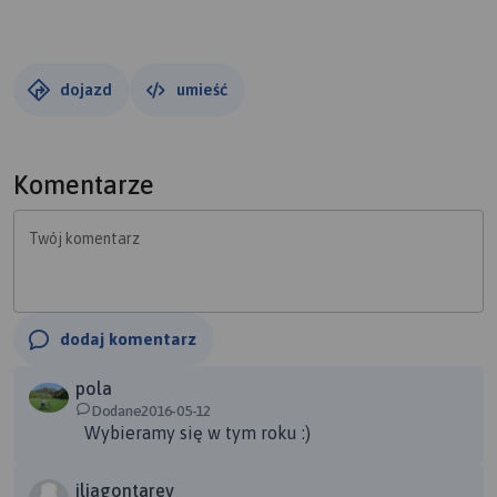
morza. Szlak miejscami jest beznadziejnie oznakowany i
gdyby nie gps i zapisany w nim ślad błądzilibyśmy. Dobra
mapa z przebiegiem szlaku wskazana.
dojazd
umieść
Komentarze
Twój komentarz
dodaj komentarz
pola
Dodane2016-05-12
Wybieramy się w tym roku :)
iliagontarev