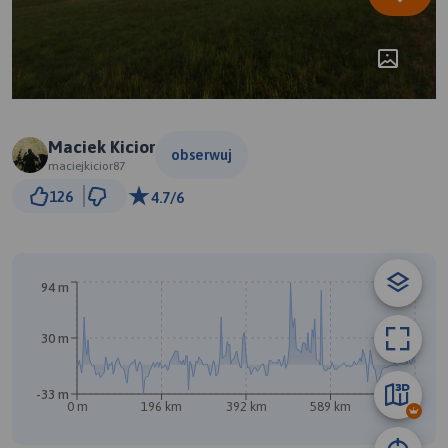
Maciek Kicior
obserwuj
maciejkicior87
50 km
126
4.7/6
© Traseo Map
© OpenMapTiles
© OpenStreetMap contributors
94 m
30 m
-33 m
B
0 m
196 km
392 km
589 km
785 km