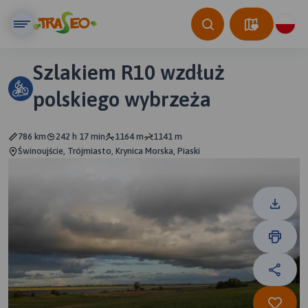
Szlakiem R10 wzdłuż
polskiego wybrzeża
786 km
242 h 17 min
1164 m
1141 m
Świnoujście, Trójmiasto, Krynica Morska, Piaski