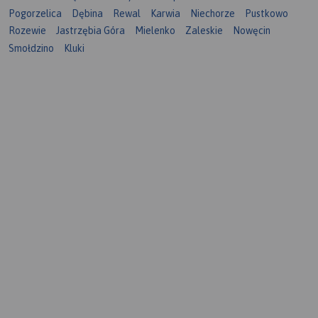
Pogorzelica
Dębina
Rewal
Karwia
Niechorze
Pustkowo
Rozewie
Jastrzębia Góra
Mielenko
Zaleskie
Nowęcin
Smołdzino
Kluki