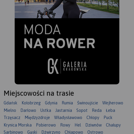
Miejscowości na trasie
Gdańsk
Kołobrzeg
Gdynia
Rumia
Świnoujście
Wejherowo
Mielno
Darłowo
Ustka
Jastarnia
Sopot
Reda
Łeba
Trzęsacz
Międzyzdroje
Władysławowo
Chłopy
Puck
Krynica Morska
Pobierowo
Rowy
Hel
Dziwnów
Chałupy
Sarbinowo
Gąski
Dźwirzyno
Chłapowo
Ostrowo