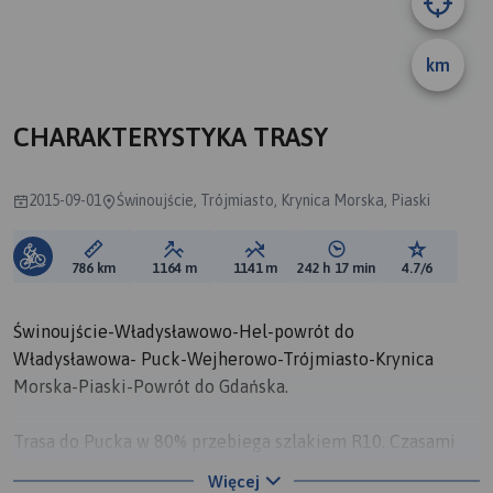
A
km
CHARAKTERYSTYKA TRASY
2015-09-01
Świnoujście, Trójmiasto, Krynica Morska, Piaski
Długość trasy:
Suma przewyższeń:
Suma spadków:
Średni czas potrzebny 
Ocena tras
786 km
1164 m
1141 m
242 h 17 min
4.7/6
Świnoujście-Władysławowo-Hel-powrót do
Władysławowa- Puck-Wejherowo-Trójmiasto-Krynica
Morska-Piaski-Powrót do Gdańska.
Trasa do Pucka w 80% przebiega szlakiem R10. Czasami
odbiega od tego szlaku- chcieliśmy jechać jak najbliżej
Więcej