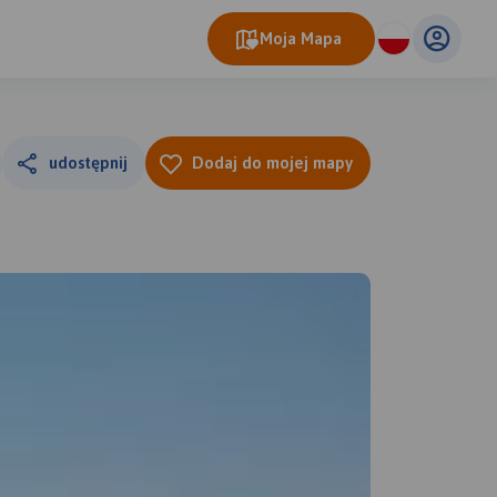
Moja Mapa
udostępnij
Dodaj do mojej mapy