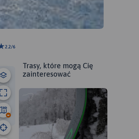
2.2/6
m
ributors
Trasy, które mogą Cię
zainteresować
4.9 km