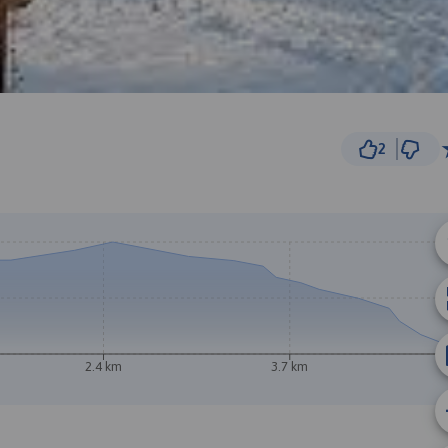
2
500 
© Traseo Map
© OpenMapTiles
© OpenStreetMap cont
2.4 km
3.7 km