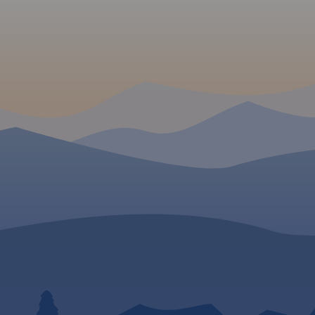
mapy obejmuje: Bieszcz
laki
Dźwinicka, Tarnica, Szeroki
Park Narodowy, Jezioro
Wierch, Mała i Duża Rawka
Solińskie i Myczkowiecki
 czasami
oraz Pasmo Jeleniowatego
Sanocko-Turczańskie, f
(obok Mucznego) z nowo
pogórzy (Bukowskie i Le
 ich
wybudowaną wieżą widokową.
oraz najpopularniejsze
na mapie
Worek Bieszczadzki pokazano
miejscowości turystyczn
e
na osobnym kartoniku.
Ustrzyki Górne i Dolne, 
 turyście.
Pokazano tu wszystkie szlaki i
Cisna, Komańcza, Solin
 W
ścieżki dydaktyczne z ich
Lesko.
Rok wydania 20
długościami i czasami przejść.
Przy trasach rowerowych
podano ich długości. Ponadto
iera całość
na mapie zaznaczono
sywu - od
wszystkie informacje potrzebne
dzie po
turyście.
a
irczy na
z Użocką.
żna
urystyczne:
ryczne czy
e. Opis