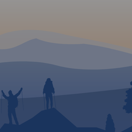
adzki
e, Góry
ragment
skie)
e:
Wetlina,
a,
24