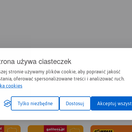
trona używa ciasteczek
szej stronie używamy plików cookie, aby poprawić jakość
tania, oferować spersonalizowane treści i analizować ruch.
yka cookies
A CI SIĘ MAPOPRZEWODNIK LUB M
Tylko niezbędne
Dostosuj
Akceptuj wszyst