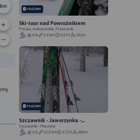
km
POLECAMY
Ski-tour nad Powroźnikiem
Polska, małopolskie, Powroźnik
6/6
2,6 km
0:23 h
162m
rasy:
żemy
POLECAMY
Szczawnik - Jaworzynka -
Wierchomla - Szczawnik
Szczawnik - Muszyna
u „Pan
6/6
13,9 km
3:25 h
480m
cyt za: