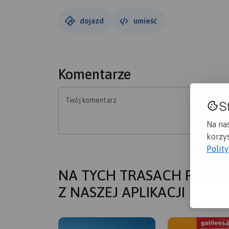
http://lutowiska.pl)
dojazd
umieść
Komentarze
Twój komentarz
S
Na na
korzys
Polit
NA TYCH TRASACH PRZYD
Z NASZEJ APLIKACJI