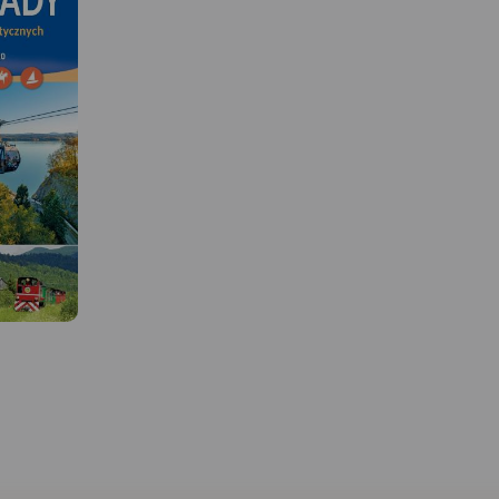
MAPA TURYSTYCZNA W
APLIKACJI TRASEO
 W
MAPA TURYSTYCZNA W
APLIKACJI TRASEO
Mapa Bieszczady zamyk
granicach: Lesko i Ustrz
Dolne na północy, Kom
zar na
Mapa swym zasięgiem
na zachodzie, granicę z
owości
obejmuje obszar od Woli
Ukrainą na wschodzie. 
 Holicę,
Michowskiej do Tarnawy Niżnej
południu nowe wydani
owisk i
oraz od Worka Bieszczadzkiego
zostało poszerzone o f
a
do Jeziora Solińskiego. Są tu
Parku Narodowego Poło
a ją
wszystkie połoniny: Wetlińska,
stronie słowackiej. Obsz
aińska. Na
Caryńska, Bukowska,