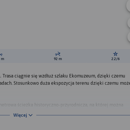
B
Suma przewyższeń:
Suma spadków:
Ocena t
7 m
92 m
2.2/6
. Trasa ciągnie się wzdłuż szlaku Ekomuzeum, dzięki czemu
adach. Stosunkowo duża ekspozycja terenu dzięki czemu mo
etrowa ścieżka historyczno-przyrodnicza, na której można
szkołę żydowską, cerkwisko i cmentarz greckokatolicki, stare
Więcej
św. Stanisława Biskupa, miejsce gdzie kręcono zdjęcia do film
 tablicami informującymi o bieszczadzkiej faunie i florze." (