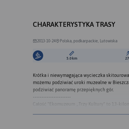
CHARAKTERYSTYKA TRASY
2013-10-24
Polska, podkarpackie, Lutowiska
Długość trasy:
5.0 km
2
Krótka i niewymagająca wycieczka skitourowa
możemu podziwiać uroki muzealne w Bieszcz
podziwiać panoramę przepięknych gór.
----------------------
Całość "Ekomuzeum „Trzy Kultury" to 13-kilom
odwiedzić m.in. kirkut, ruiny synagogi, starą 
bojkowskie chaty - chyże, neogotycki kościół 
Wołodyjowski" oraz kilka punktów widokowych z