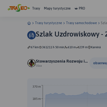
Trasy
Mapy turystyczne
PRO
Trasy turystyczne
Trasy samochodowe
Szl
Szlak Uzdrowiskowy - 
67 km
361211 h 50 min
610 m
239 m
Karviná
Stowarzyszenia Rozwoju i
obserwu
Współpracy Regionalnej
Olza
"OLZA" z siedzibą w
Cieszynie
370 m
185 m