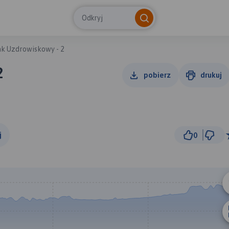
Odkryj
ak Uzdrowiskowy - 2
2
pobierz
drukuj
j
0
5 km
© Traseo Map
© OpenMapTiles
© OpenStreetMap cont