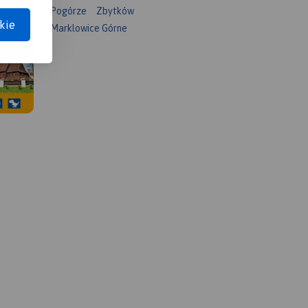
Pogórze
Zbytków
kie
Marklowice Górne