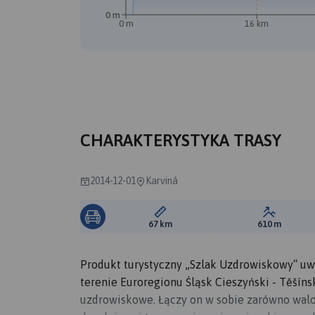
0 m
0 m
16 km
A
CHARAKTERYSTYKA TRASY
2014-12-01
Karviná
Długość trasy:
Suma prze
67 km
610 m
Produkt turystyczny „Szlak Uzdrowiskowy“ u
terenie Euroregionu Śląsk Cieszyński - Těšínsk
uzdrowiskowe. Łączy on w sobie zarówno walor