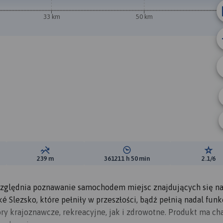
33 km
50 km
B
wyższeń:
Suma spadków:
Średni czas potrzebny na pokon
Ocen
239 m
361211 h 50 min
2.1/6
względnia poznawanie samochodem miejsc znajdujących się n
é Slezsko, które pełniły w przeszłości, bądź pełnią nadal funk
y krajoznawcze, rekreacyjne, jak i zdrowotne. Produkt ma ch