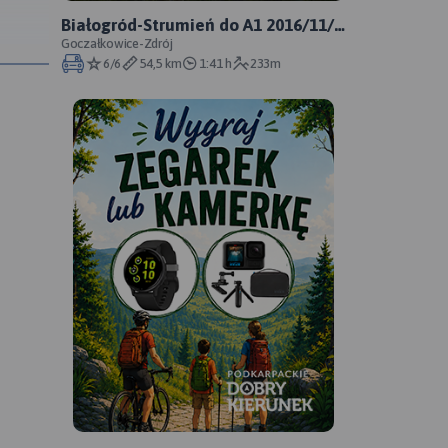
Białogród-Strumień do A1 2016/11/7
12:19
Goczałkowice-Zdrój
6/6
54,5 km
1:41 h
233m