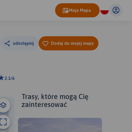
Moja Mapa
udostępnij
Dodaj do mojej mapy
2.1/6
ributors
Trasy, które mogą Cię
zainteresować