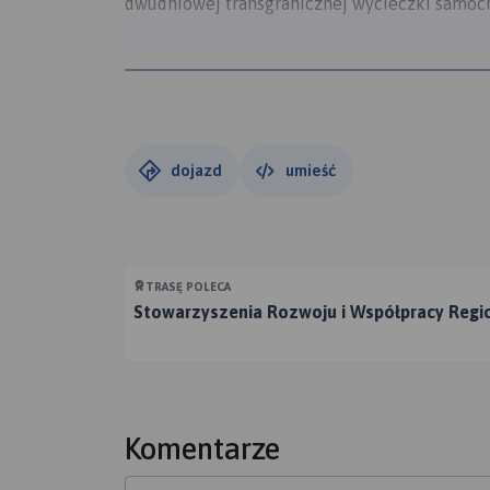
dwudniowej transgranicznej wycieczki samoc
źródło: www.infotur.olza.pl
dojazd
umieść
TRASĘ POLECA
Stowarzyszenia Rozwoju i Współpracy Regio
Komentarze