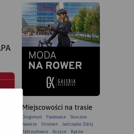
APA
Miejscowości na trasie
Drogomyśl
Pawłowice
Skoczów
Jaworze
Strumień
Jastrzębie-Zdrój
Zebrzydowice
Kiczyce
Bąków