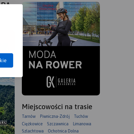
APA
kie
Miejscowości na trasie
Tarnów
Piwniczna-Zdrój
Tuchów
Ciężkowice
Szczawnica
Limanowa
Szlachtowa
Ochotnica Dolna