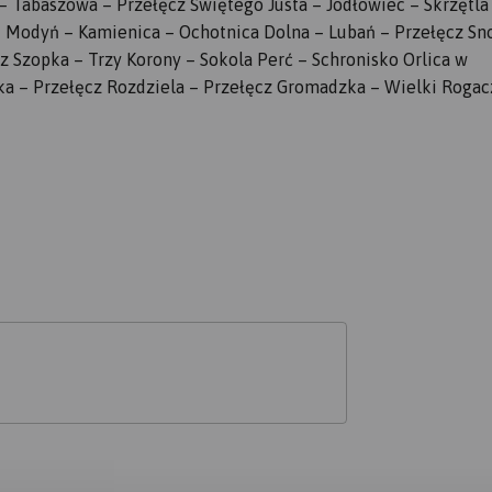
 Tabaszowa – Przełęcz Świętego Justa – Jodłowiec – Skrzętla
– Modyń – Kamienica – Ochotnica Dolna – Lubań – Przełęcz Sn
z Szopka – Trzy Korony – Sokola Perć – Schronisko Orlica w
ka – Przełęcz Rozdziela – Przełęcz Gromadzka – Wielki Rogac