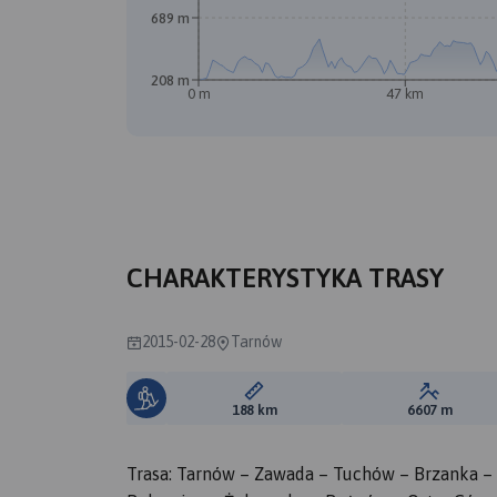
689 m
208 m
0 m
47 km
CHARAKTERYSTYKA TRASY
2015-02-28
Tarnów
Długość trasy:
Suma prz
188 km
6607 m
Trasa: Tarnów – Zawada – Tuchów – Brzanka –