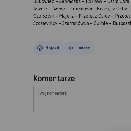
Bukowiec – Żebraczka – Rożnów – Ostra Góra –
Jaworz – Sałasz – Limanowa – Przełęcz Ostra 
Czorsztyn – Majerz – Przełęcz Osice – Przełęc
Szczawnicy – Szafranówka – Curhle – Durbasz
dojazd
umieść
Komentarze
Twój komentarz