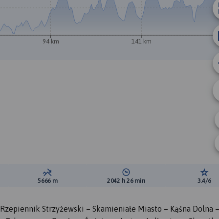
94 km
141 km
1
B
ewyższeń:
Suma spadków:
Średni czas potrzebny na pokon
Ocen
5666 m
2042 h 26 min
3.4/6
 Rzepiennik Strzyżewski – Skamieniałe Miasto – Kąśna Dolna 