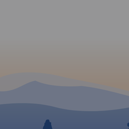
stała
ie,
ki
owerowe
 wresji
dzie
z niej
seo. Na
ły
ych
Rok