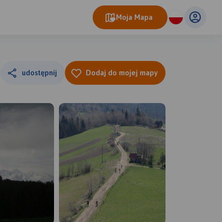
Moja Mapa
udostępnij
Dodaj do mojej mapy