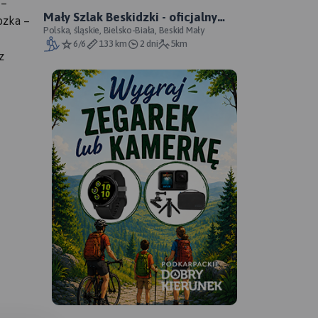
 –
Mały Szlak Beskidzki - oficjalny
ozka –
przebieg
Polska, śląskie, Bielsko-Biała, Beskid Mały
6/6
133 km
2 dni
5km
z