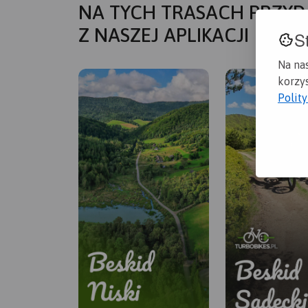
NA TYCH TRASACH PRZYD
Z NASZEJ APLIKACJI
S
Na na
korzys
Polit