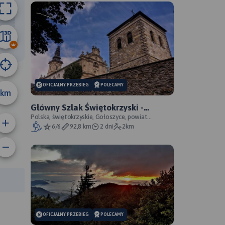
88 km
OFICJALNY PRZEBIEG
POLECAMY
km
Główny Szlak Świętokrzyski -
oficjalny przebieg
Polska, świętokrzyskie, Gołoszyce, powiat
opatowski
6/6
92,8 km
2 dni
2km
anie trasy:
a trasy:
–
OFICJALNY PRZEBIEG
POLECAMY