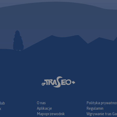
charakterystycznych punktach
krajobrazowych gminy.
 W
mickiej
y kompleks
wschód od
Wisły i
eńczyce na
 zachodzie
niowym
eden z
O nas
Polityka prywatnoś
 lub
egionów
Aplikacje
Regulamin
:
liżu
Mapoprzewodnik
Wgrywanie tras Ga
ka,