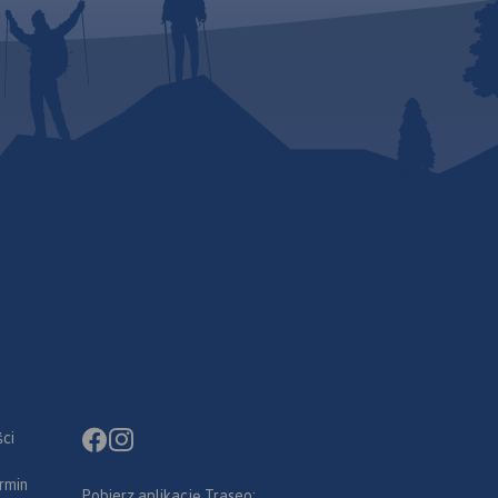
ci
rmin
Pobierz aplikację Traseo: