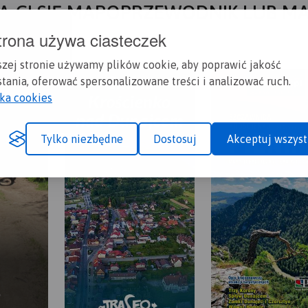
A CI SIĘ MAPOPRZEWODNIK LUB M
trona używa ciasteczek
szej stronie używamy plików cookie, aby poprawić jakość
tania, oferować spersonalizowane treści i analizować ruch.
yka cookies
Tylko niezbędne
Dostosuj
Akceptuj wszyst