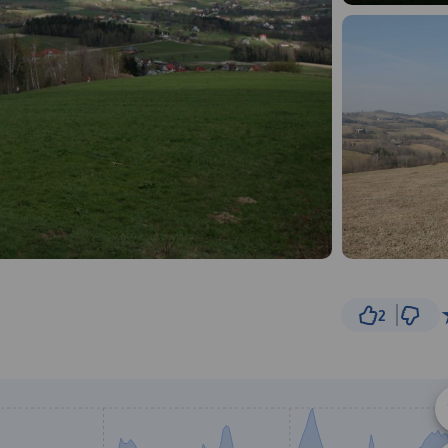
2
20 km
© Traseo Map
© OpenMapTiles
© OpenStreetMap cont
A