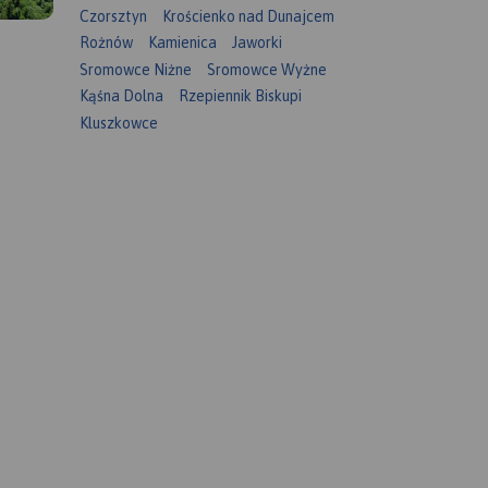
Czorsztyn
Krościenko nad Dunajcem
Rożnów
Kamienica
Jaworki
Sromowce Niżne
Sromowce Wyżne
Kąśna Dolna
Rzepiennik Biskupi
Kluszkowce
twa
,
wym