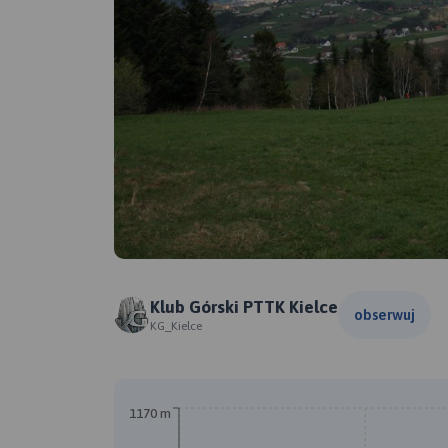
Klub Górski PTTK Kielce
obserwuj
KG_Kielce
1170 m