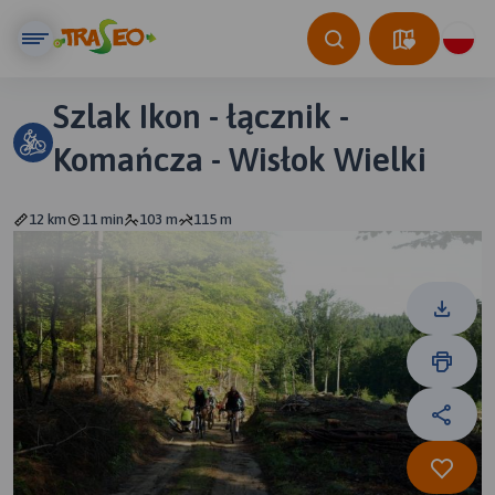
Szlak Ikon - łącznik -
Komańcza - Wisłok Wielki
12 km
11 min
103 m
115 m