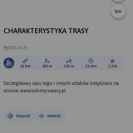
km
B
CHARAKTERYSTYKA TRASY
2015-01-29
Długość trasy:
Suma przewyższeń:
Suma spadków:
Średni czas potrzebny 
Ocena tras
12 km
103 m
115 m
11 min
2.2/6
Szczegółowy opis tego i innych szlaków znajdziesz na
stronie www.lubimyrowery.pl
dojazd
umieść