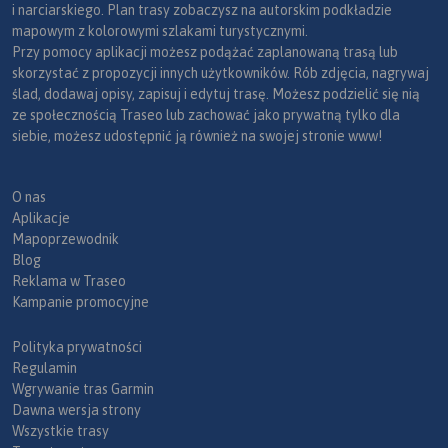
i narciarskiego. Plan trasy zobaczysz na autorskim podkładzie
mapowym z kolorowymi szlakami turystycznymi.
Przy pomocy aplikacji możesz podążać zaplanowaną trasą lub
W bezpośrednim sąsiedztwie odcinków Szlaku Szwejka
skorzystać z propozycji innych użytkowników. Rób zdjęcia, nagrywaj
ślad, dodawaj opisy, zapisuj i edytuj trasę. Możesz podzielić się nią
przebiega jedna z najciekawszych tras w Karpatach, czyli
ze społecznością Traseo lub zachować jako prywatną tylko dla
międzynarodowy szlak
Greenway Karpaty Wschodnie
,
siebie, możesz udostępnić ją również na swojej stronie www!
znany również jako „Zielony Rower”. To sieć tras licząca w
sumie ponad tysiąc kilometrów, która prowadzi przez
O nas
najpiękniejsze zakątki polskich i słowackich Bieszczad
Aplikacje
oraz pogranicza ukraińskiego. W Polsce jeden z głównych
Mapoprzewodnik
korytarzy tej sieci biegnie z przejścia granicznego w
Blog
Krościenku przez Ustrzyki Dolne, Lesko i Sanok, a dalej w
Reklama w Traseo
kierunku granicy ze Słowacją. Szlak został pomyślany jako
Kampanie promocyjne
długodystansowa trasa krajoznawcza, prowadząca głównie
Polityka prywatności
lokalnymi drogami asfaltowymi i dobrymi szutrami.
Regulamin
Wgrywanie tras Garmin
Na trasie Greenway mijamy malownicze wsie z
Dawna wersja strony
drewnianymi cerkwiami, jak chociażby Hoszów czy
Wszystkie trasy