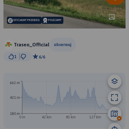
OFICJALNY PRZEBIEG
POLECAMY
Traseo_Official
obserwuj
20 km
1
6/6
© Traseo Map
© OpenMapTiles
© OpenStreetMap contributors
B
662 m
421 m
180 m
0 m
42 km
85 km
127 km
170 km