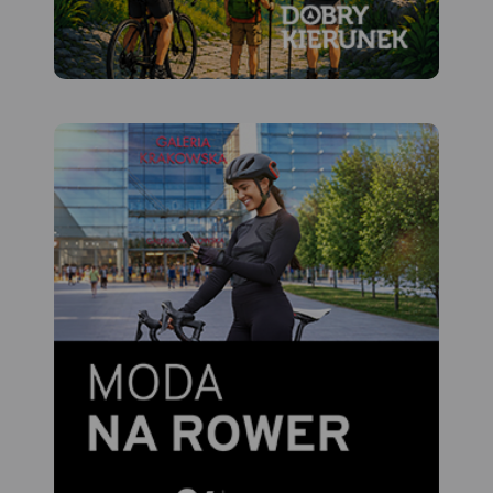
pozbawiona ruchu samochodowego, dzięki czemu jazda
rowerem jest tu prawdziwą przyjemnością. Tutejsza
cerkier jedyny taki obiekt na terenie gminy Komańcza.
Cerkiew powstała z kamienia łączonego zaprawą
wapienno‑glinianą z dodatkiem słomy, co nadało jej
specyficzny, ciepły odcień murów. Budowlę otacza
charakterystyczny łemkowski mur kamienny, który przez
dziesięciolecia chronił święte miejsce przed osuwiskami i
dzikimi zwierzętami.
Nie lada atrakcją na trasie jest także przejazd brodem
przez rzekę w Duszatynie. Jest to niewielka osada wtulona
w wąską górską dolinę u ujścia potoku Olchowatego do
Osławy. Po wysiedleniach w latach 40. XX wieku długo
czekała na odrodzenie, dziś jednak znów przyciąga
wędrowców. Znajdziemy tu leśnictwo, pole biwakowe, w
sezonie letnim czynny jest też mały bar i sklep – miejsca,
w których można odpocząć, zjeść coś ciepłego i uzupełnić