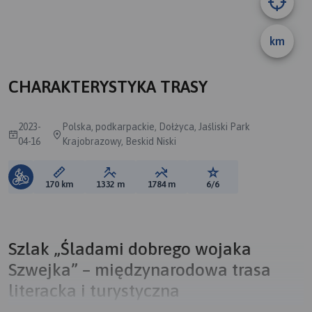
km
A
CHARAKTERYSTYKA TRASY
2023-
Polska, podkarpackie, Dołżyca, Jaśliski Park
04-16
Krajobrazowy, Beskid Niski
Długość trasy:
Suma przewyższeń:
Suma spadków:
Ocena trasy:
170 km
1332 m
1784 m
6/6
Szlak „Śladami dobrego wojaka
Szwejka” – międzynarodowa trasa
literacka i turystyczna