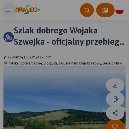
Szlak dobrego Wojaka
Szwejka - oficjalny przebieg
szlaku
170 km
1332 m
1784 m
Polska, podkarpackie, Dołżyca, Jaśliski Park Krajobrazowy, Beskid Niski