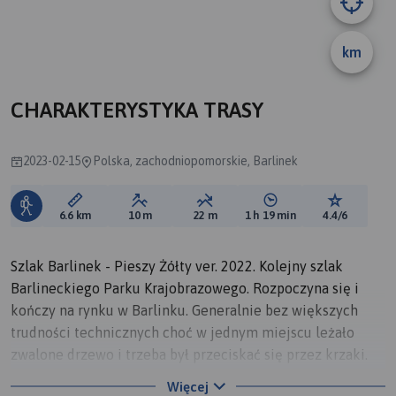
km
CHARAKTERYSTYKA TRASY
2023-02-15
Polska, zachodniopomorskie, Barlinek
Długość trasy:
Suma przewyższeń:
Suma spadków:
Średni czas potrzebny 
Ocena tras
6.6 km
10 m
22 m
1 h 19 min
4.4/6
Szlak Barlinek - Pieszy Żółty ver. 2022. Kolejny szlak
Barlineckiego Parku Krajobrazowego. Rozpoczyna się i
kończy na rynku w Barlinku. Generalnie bez większych
trudności technicznych choć w jednym miejscu leżało
zwalone drzewo i trzeba był przeciskać się przez krzaki.
Oznakowanie dosyć dobre.
Więcej