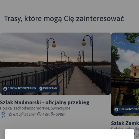
Trasy, które mogą Cię zainteresować
MAPA TURYSTYCZNA W
APLIKACJI TRASEO
Mapa krajoznawcza
województwa lubuskiego z
wyszczególnionymi
OFICJALNY PRZEBIEG
POLECAMY
atrakcjami turystycznymi. Na
mapie umieszczono grafiki
Szlak Nadmorski - oficjalny przebieg
atrakcji turystycznych.
Polska, zachodniopomorskie, Świnoujście
OFICJALNY PR
6/6
362 km
4 dni
598m
Szlak Zamk
przebieg
Polska, dolnośl
Śląskie, powiat 
6/6
1