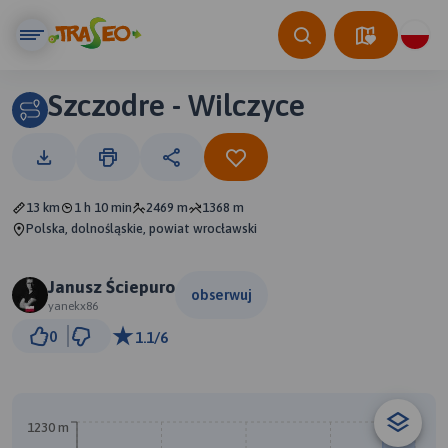
Szczodre - Wilczyce
13 km
1 h 10 min
2469 m
1368 m
Polska, dolnośląskie, powiat wrocławski
Janusz Ściepuro
obserwuj
yanekx86
3 km
0
1.1/6
© Traseo Map
© OpenMapTiles
© OpenStreetMap contributors
A
1230 m