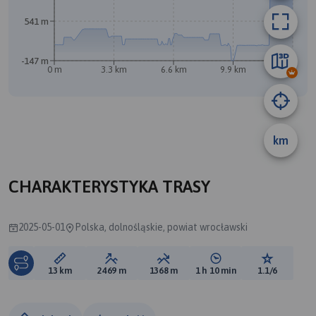
541 m
-147 m
0 m
3.3 km
6.6 km
9.9 km
13 km
B
km
CHARAKTERYSTYKA TRASY
2025-05-01
Polska, dolnośląskie, powiat wrocławski
Długość trasy:
Suma przewyższeń:
Suma spadków:
Średni czas potrzebny 
Ocena tras
13 km
2469 m
1368 m
1 h 10 min
1.1/6