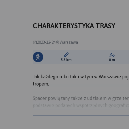
CHARAKTERYSTYKA TRASY
2023-12-24
Warszawa
Długość trasy:
Suma prz
5.3 km
0 m
Jak każdego roku tak i w tym w Warszawie poja
tropem.
Spacer powiązany także z udziałem w grze te
podstawie podanych współrzędnych geograficzn
Każdego roku są trochę inne, w nocy swiecą 