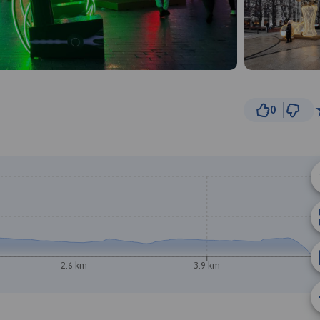
0
500 
© Traseo Map
© OpenMapTiles
© OpenStreetMap cont
B
2.6 km
3.9 km