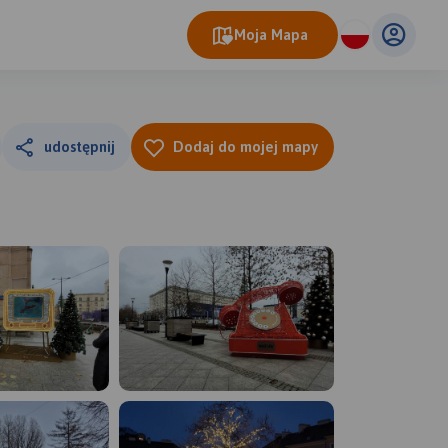
Moja Mapa
udostępnij
Dodaj do mojej mapy