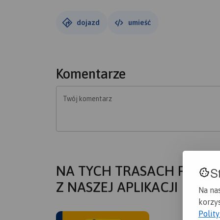
dojazd
umieść
Komentarze
Twój komentarz
NA TYCH TRASACH PRZYD
S
Z NASZEJ APLIKACJI
Na na
korzys
Polit