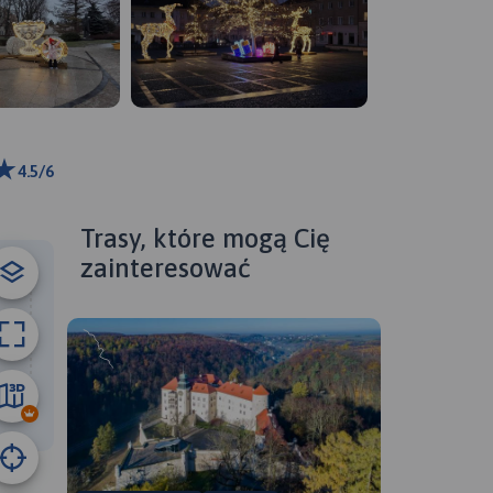
4.5/6
m
ributors
Trasy, które mogą Cię
zainteresować
5.2 km