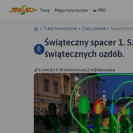
Trasy
Mapy turystyczne
PRO
Trasy turystyczne
Trasy piesze
Świąteczny
Świąteczny spacer 1. 
świątecznych ozdób.
5.3 km
3 h 59 min
0 m
11 m
Warszawa