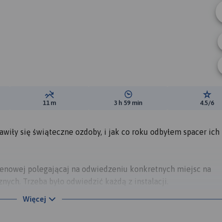
A
ewyższeń:
Suma spadków:
Średni czas potrzebny na pokon
Ocen
11 m
3 h 59 min
4.5/6
wiły się świąteczne ozdoby, i jak co roku odbyłem spacer ich
renowej polegającaj na odwiedzeniu konkretnych miejsc na
ych. Trzeba było odwiedzić każdą z instalacji.
Więcej
kolorowymi lampkami.