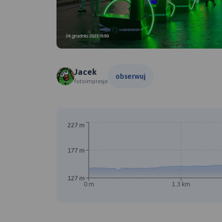
Jacek
obserwuj
fotoimpresje
227 m
177 m
127 m
0 m
1.3 km