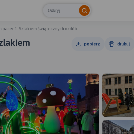
Odkryj
 spacer 1. Szlakiem świątecznych ozdób.
Szlakiem
pobierz
drukuj