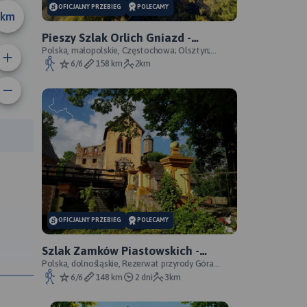
OFICJALNY PRZEBIEG
POLECAMY
km
Pieszy Szlak Orlich Gniazd -
oficjalny przebieg szlaku
Polska, małopolskie, Częstochowa; Olsztyn;
Mirów; Bobolice; Morsko; Ogrodzieniec; Pilica;
6/6
158 km
2km
Smoleń; By
anie trasy:
a trasy:
OFICJALNY PRZEBIEG
POLECAMY
Szlak Zamków Piastowskich -
oficjalny przebieg
Polska, dolnośląskie, Rezerwat przyrody Góra
Choina, Zagórze Śląskie, powiat wałbrzyski
6/6
148 km
2 dni
3km