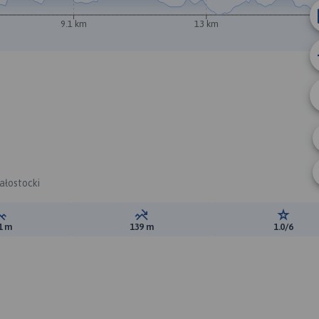
9.1 km
13 km
iałostocki
Suma przewyższeń:
Suma spadków:
Ocena t
1 m
139 m
1.0/6