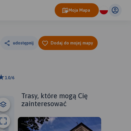
Moja Mapa
udostępnij
Dodaj do mojej mapy
1.0/6
ributors
Trasy, które mogą Cię
zainteresować