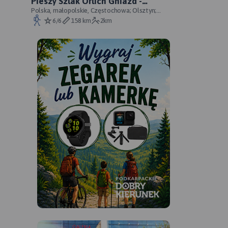
Pieszy Szlak Orlich Gniazd -
oficjalny przebieg szlaku
Polska, małopolskie, Częstochowa; Olsztyn;
Mirów; Bobolice; Morsko; Ogrodzieniec; Pilica;
6/6
158 km
2km
Smoleń; By