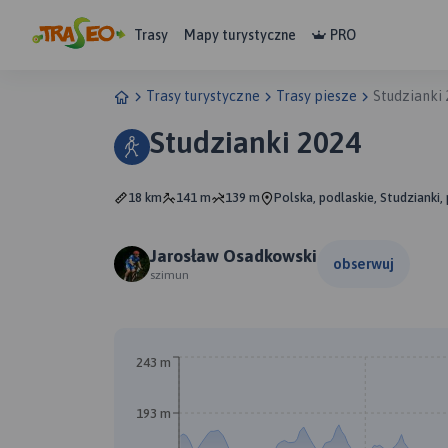
Trasy
Mapy turystyczne
PRO
Trasy turystyczne
Trasy piesze
Studzianki
Studzianki 2024
18 km
141 m
139 m
Polska, podlaskie, Studzianki,
Jarosław Osadkowski
obserwuj
szimun
243 m
193 m