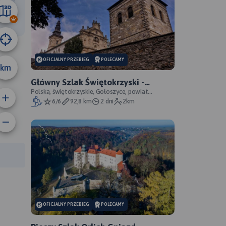
18 km
OFICJALNY PRZEBIEG
POLECAMY
km
Główny Szlak Świętokrzyski -
oficjalny przebieg
Polska, świętokrzyskie, Gołoszyce, powiat
opatowski
6/6
92,8 km
2 dni
2km
rasy:
OFICJALNY PRZEBIEG
POLECAMY