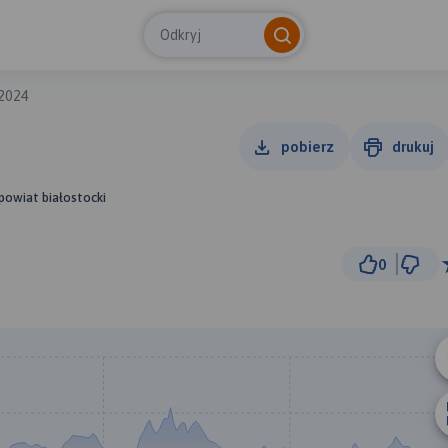
Odkryj
 2024
pobierz
drukuj
 powiat białostocki
0
1 km
© Traseo Map
© OpenMapTiles
© OpenStreetMap cont