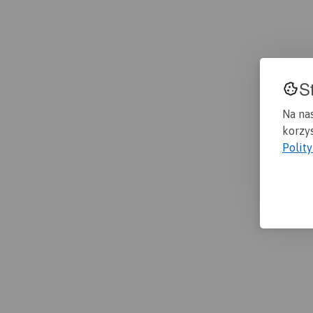
S
Na na
korzys
Polit