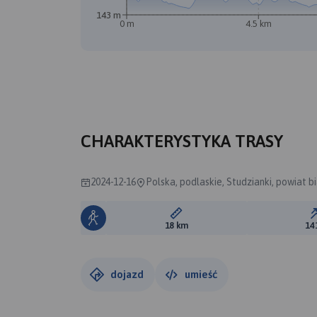
143 m
0 m
4.5 km
A
B
CHARAKTERYSTYKA TRASY
2024-12-16
Polska, podlaskie, Studzianki, powiat b
Długość trasy:
18 km
14
dojazd
umieść