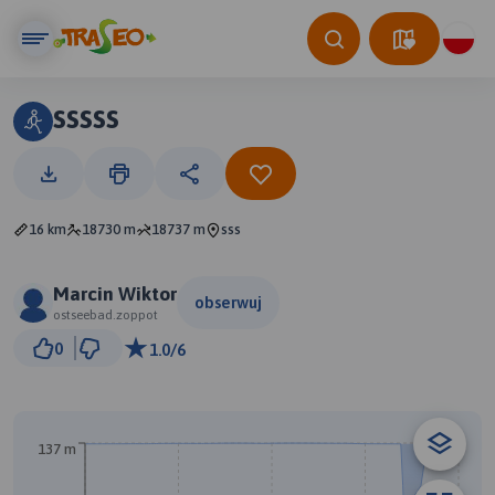
sssss
16 km
18730 m
18737 m
sss
Marcin Wiktor
obserwuj
ostseebad.zoppot
1 km
0
1.0/6
© Traseo Map
© OpenMapTiles
© OpenStreetMap contributors
137 m