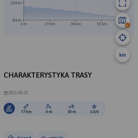
134 m
84 m
0 m
19 km
38 km
58 km
77 km
km
A
CHARAKTERYSTYKA TRASY
2015-05-13
Długość trasy:
Suma przewyższeń:
Suma spadków:
Ocena trasy:
77 km
0 m
30 m
1.0/6
dojazd
umieść