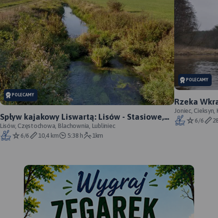
POLECAMY
POLECAMY
Rzeka Wkra 
Kaja) - Kos
Joniec, Cieksy
Spływ kajakowy Liswartą: Lisów - Stasiowe,
mazowieckie
6/6
2
zwałka
Lisów, Częstochowa, Blachownia, Lubliniec
6/6
10,4 km
5:38 h
1km