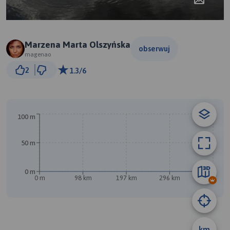
Marzena Marta Olszyńska
obserwuj
magenao
50 km
2
1.3/6
© Traseo Map
© OpenMapTiles
© OpenStreetMap contributors
B
100 m
50 m
0 m
0 m
98 km
197 km
296 km
395 km
km