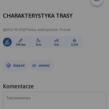
A
CHARAKTERYSTYKA TRASY
2013-05-05
Polska, wielkopolskie, Poznań
Długość trasy:
Suma przewyższeń:
Suma spadków:
Ocena trasy:
395 km
0 m
0 m
1.3/6
dojazd
umieść
Komentarze
Twój komentarz