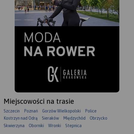
Miejscowości na trasie
Szczecin
Poznań
Gorzów Wielkopolski
Police
Kostrzyn nad Odrą
Sieraków
Międzychód
Obrzycko
Skwierzyna
Oborniki
Wronki
Stepnica