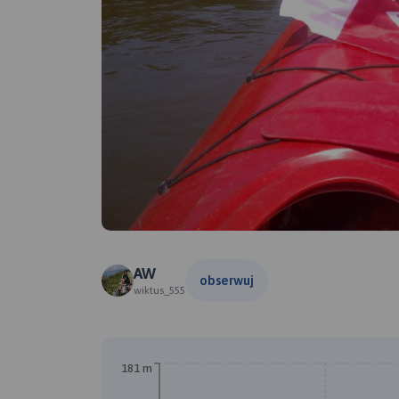
AW
obserwuj
wiktus_555
181 m