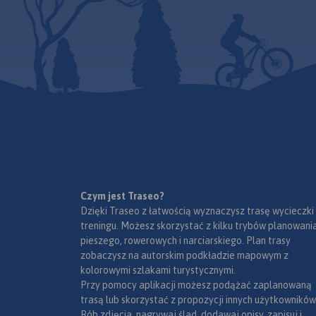
doświadczeniu jako pilota
wycieczek, przewodnika
turystycznego i górskiego –
Waldemar Brygier
(naszesudety.pl). Wśród
polecanych atrakcji: zamki,
pałace, muzea, skanseny,
kopalnie, twierdze, osobliwości
przyrody, uzdrowiska i wiele
innych. Zapraszamy do
lektury! Mapę offline można
zakupić w aplikacji Traseo na
urządzenia mobilne.
Rok
wydania 2019
Czym jest Traseo?
Dzięki Traseo z łatwością wyznaczysz trasę wycieczki
treningu. Możesz skorzystać z kilku trybów planowania
pieszego, rowerowych i narciarskiego. Plan trasy
zobaczysz na autorskim podkładzie mapowym z
kolorowymi szlakami turystycznymi.
Przy pomocy aplikacji możesz podążać zaplanowaną
trasą lub skorzystać z propozycji innych użytkowników
Rób zdjęcia, nagrywaj ślad, dodawaj opisy, zapisuj i