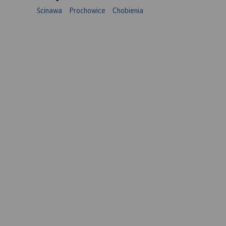
Ścinawa
Prochowice
Chobienia
o z
akcjami
e
akcji