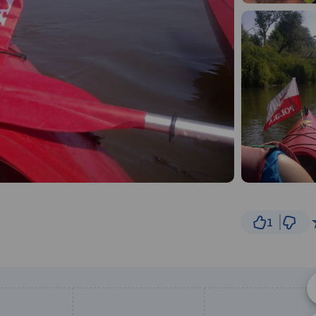
1
10 km
© Traseo Map
© OpenMapTiles
© OpenStreetMap cont
B