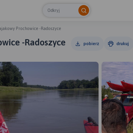
Odkryj
ajakowy Prochowice -Radoszyce
owice -Radoszyce
pobierz
drukuj