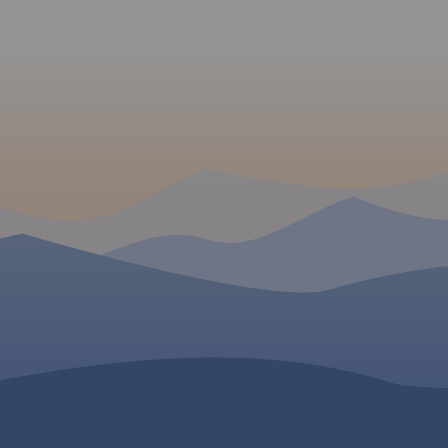
górowskiego, pow.
trzebnickiego, pow. milickiego
oraz gmin: Wołów,
Twardogóra i Dobroszyce.
Zaznaczono tu wszystkie szlaki
piesze, rowerowe, konne i
kajakowe oraz ścieżki
przyrodnicze i edukacyjne.
Szczególnie zostały
uwypuklone drogi rowerowe
istniejące, w budowie i
planowane. Mapa zawiera
atrakcje turystyczne,
przyrodnicze i bazę noclegową.
Dodatkowo zostały
zaznaczone miejsca przyjazne
rowerzystom. Część opisowa
zilustrowana fotografiami,
obejmuje obszar mapy w
podziale na regiony, wybrane
szlaki rowerowe oraz krótką
charakterystykę miejsc