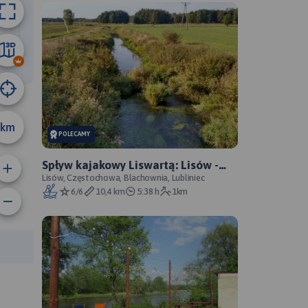
44 km
km
POLECAMY
Spływ kajakowy Liswartą: Lisów -
Stasiowe, zwałka
Lisów, Częstochowa, Blachownia, Lubliniec
6/6
10,4 km
5:38 h
1km
rasy: