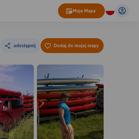
Moja Mapa
udostępnij
Dodaj do mojej mapy