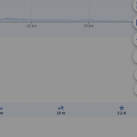
22 km
33 km
A
Suma przewyższeń:
Suma spadków:
Ocena t
 m
10 m
2.2/6