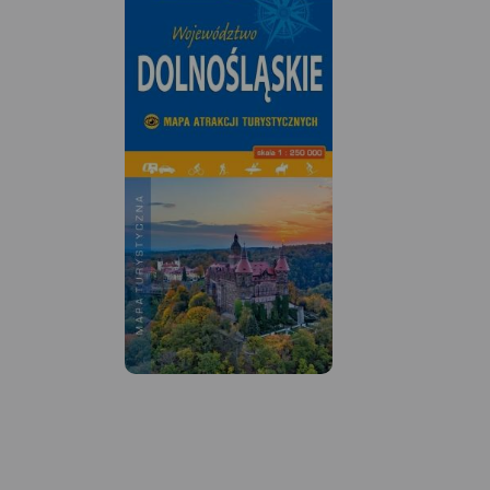
MAPA TURYSTYCZNA
APLIKACJI TRASEO
MAPA TURYSTYCZNA W
Aktualizowana w te
APLIKACJI TRASEO
Krainy Łęgów Odrza
obejmuje obszar od
Mapa częsci zachodniej Doliny
do Głogowa. Osią m
Baryczy obejmuje obszar od
rzeka Odra. Na map
Rudy Sułowskiej do ujścia
umieszczono aktual
Baryczy do Odry. Jest to obszar
piesze i rowerowe.
ograniczony współrzędnymi