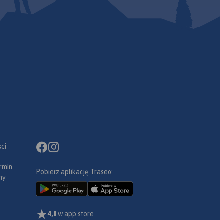
ci
rmin
Pobierz aplikację Traseo:
ny
4,8
w app store