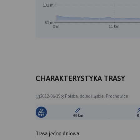
131 m
81 m
0 m
11 km
CHARAKTERYSTYKA TRASY
2012-06-19
Polska, dolnośląskie, Prochowice
Długość trasy:
44 km
0
Trasa jedno dniowa