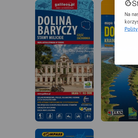
S
Na na
korzys
Polit