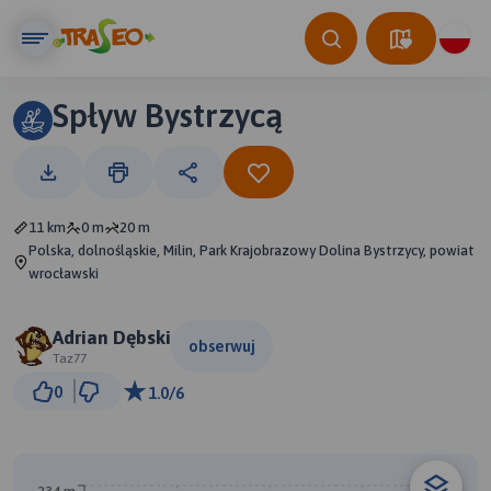
Spływ Bystrzycą
11 km
0 m
20 m
Polska, dolnośląskie, Milin, Park Krajobrazowy Dolina Bystrzycy, powiat
wrocławski
Adrian Dębski
obserwuj
Taz77
2 km
0
1.0/6
© Traseo Map
© OpenMapTiles
© OpenStreetMap contributors
B