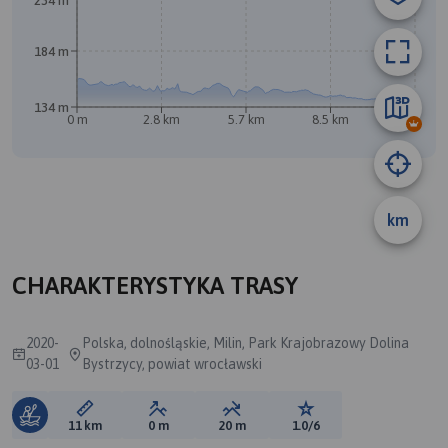
234 m
184 m
134 m
0 m
2.8 km
5.7 km
8.5 km
11 km
km
A
CHARAKTERYSTYKA TRASY
2020-
Polska, dolnośląskie, Milin, Park Krajobrazowy Dolina
03-01
Bystrzycy, powiat wrocławski
Długość trasy:
Suma przewyższeń:
Suma spadków:
Ocena trasy:
11 km
0 m
20 m
1.0/6