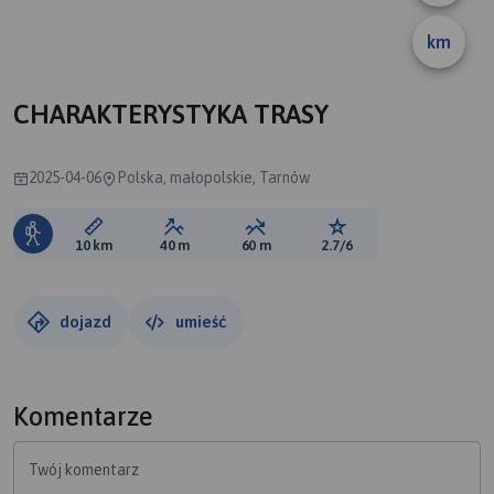
A
km
CHARAKTERYSTYKA TRASY
2025-04-06
Polska, małopolskie, Tarnów
Długość trasy:
Suma przewyższeń:
Suma spadków:
Ocena trasy:
10 km
40 m
60 m
2.7/6
dojazd
umieść
Komentarze
Twój komentarz