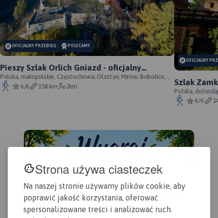
OFICJALNY PRZEBIEG
POLECAMY
OFICJALNY PR
Pieszy Szlak Orlich Gniazd - oficjalny
przebieg szlaku
Polska, małopolskie, Częstochowa; Olsztyn; Mirów; Bobolice;
Szlak Zamk
Morsko; Ogrodzieniec; Pilica; Smoleń; By
6/6
158 km
2km
przebieg
Polska, dolnośl
Śląskie, powiat 
6/6
1
Strona używa ciasteczek
Na naszej stronie używamy plików cookie, aby
poprawić jakość korzystania, oferować
spersonalizowane treści i analizować ruch.