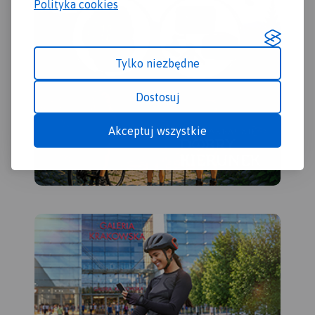
Polityka cookies
Tylko niezbędne
Dostosuj
Akceptuj wszystkie
MAPA TURYSTYCZNA W
APLIKACJI TRASEO
Mapa przedstawia sieć
zrealizowanych do tej pory
(VII 2020) tras rowerowych:
- z projektu VeloMałopolska;
- Szlak wokół Tatr (część
polska);
- inne szlaki rowerowe
(lokalne terenowe, szlak
Orlich Gniazd, Green Velo,