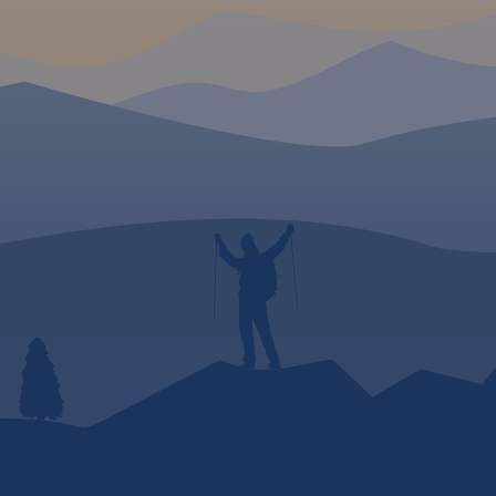
terenowe). Specjalna grafika
pozwoliła na
wyeksponowanie tras i
szlaków
rowerowych. "Małopolska na
rowerze" to
mapa/niezbędnik -
obowiązkowe wyposażenie
dla wszystkich rowerzystów o
zacięciu turystycznym,
szczególnie tych
nastawionych na przejazdy
długodystansowe na
rowerach
trekkingowych. Mapę offline
można zakupić w aplikacji
Traseo na urządzenia
mobilne.
Rok wydania 2024