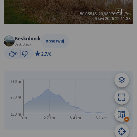
Beskidnick
obserwuj
Beskidnick
1 km
0
2.7/6
© Traseo Map
© OpenMapTiles
© OpenStreetMap contributors
283 m
B
233 m
183 m
0 m
2.7 km
5.4 km
8.2 km
10 km