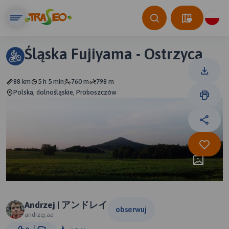
Śląska Fujiyama - Ostrzyca
88 km
5 h 5 min
760 m
798 m
Polska, dolnośląskie, Proboszczów
Andrzej | アンドレイ
obserwuj
andrzej.aa
5 km