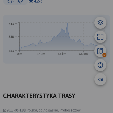
0
4.2/6
© Traseo Map
© OpenMapTiles
© OpenStreetMap contributors
A
B
513 m
338 m
163 m
0 m
22 km
44 km
66 km
88 km
km
CHARAKTERYSTYKA TRASY
2013-06-12
Polska, dolnośląskie, Proboszczów