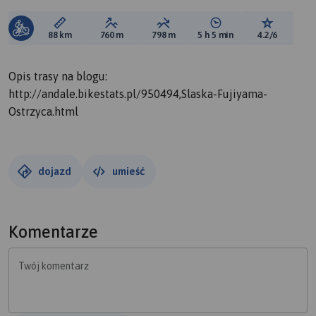
Długość trasy:
Suma przewyższeń:
Suma spadków:
Średni czas potrzebny 
Ocena tras
88 km
760 m
798 m
5 h 5 min
4.2/6
Opis trasy na blogu:
http://andale.bikestats.pl/950494,Slaska-Fujiyama-
Ostrzyca.html
dojazd
umieść
Komentarze
Twój komentarz