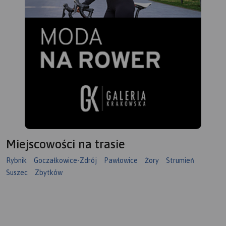
Miejscowości na trasie
Rybnik
Goczałkowice-Zdrój
Pawłowice
Żory
Strumień
Suszec
Zbytków