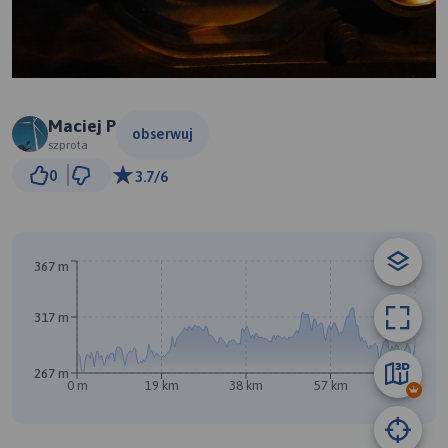
Maciej P
obserwuj
szprota
5 km
0
3.7/6
© Traseo Map
© OpenMapTiles
© OpenStreetMap contributors
B
A
367 m
317 m
267 m
0 m
19 km
38 km
57 km
76 km