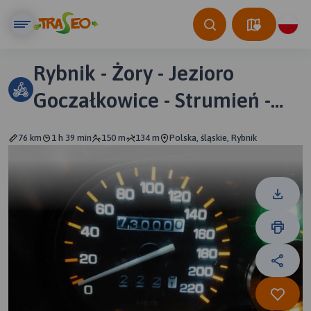
Rybnik - Żory - Jezioro
Goczałkowice - Strumień -
Rybnik
76 km
1 h 39 min
150 m
134 m
Polska, śląskie, Rybnik