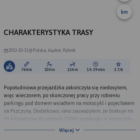
km
CHARAKTERYSTYKA TRASY
2013-10-31
Polska, śląskie, Rybnik
Długość trasy:
Suma przewyższeń:
Suma spadków:
Średni czas potrzebny 
Ocena tras
76 km
150 m
134 m
1 h 39 min
3.7/6
Popołudniowa przejażdżka zakończyła się niedosytem,
więc wieczorem, po skończonej pracy przy robieniu
parkingu pod domem wsiadłem na motocykl i pojechałem
na Pszczynę. Dodatkowo, rano zauważyłem, że brakuje mi
50 kilometrów do pełnych 73000 przebiegu w motocyklu.
Na początek jadę na Żory sprawdzić pogłoskę jakoby
Więcej
policja się czaiła na winklach w Rowniu. Na miejscu pusto