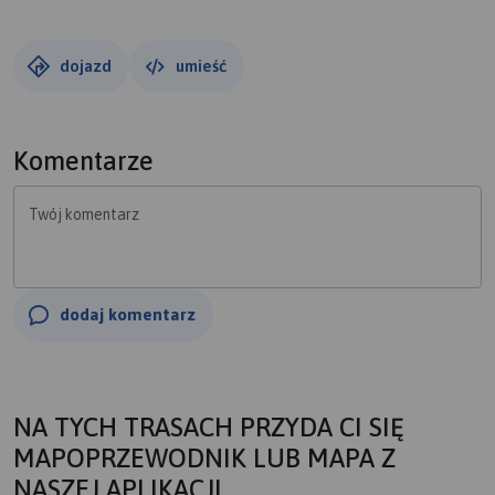
- może dlatego, że 21 pażdziernika, a może dlatego, że
późno i ciemno już. Przejeżdżam Żory i jadę dalej na
Pszczynę. W połowie drogi okazuje się,że droga jest
dojazd
umieść
zamknięta, więc odbijam na południe i postanawiam
dojechać do Wisły Wielkiej, a potem wrócić przez
Strumień i wiślankę. Tak też czynię, po drodze
Komentarze
fotografując przebiegowy milestone.
Twój komentarz
dodaj komentarz
NA TYCH TRASACH PRZYDA CI SIĘ
MAPOPRZEWODNIK LUB MAPA Z
NASZEJ APLIKACJI