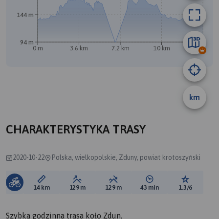
144 m
94 m
0 m
3.6 km
7.2 km
10 km
14 km
km
CHARAKTERYSTYKA TRASY
2020-10-22
Polska, wielkopolskie, Zduny, powiat krotoszyński
Długość trasy:
Suma przewyższeń:
Suma spadków:
Średni czas potrzebny 
Ocena tras
14 km
129 m
129 m
43 min
1.3/6
Szybka godzinna trasa koło Zdun.