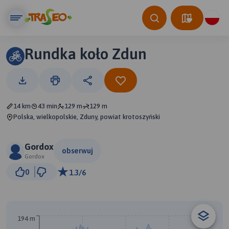
Rundka koło Zdun
14 km
43 min
129 m
129 m
Polska, wielkopolskie, Zduny, powiat krotoszyński
Gordox
obserwuj
Gordox
1 km
0
1.3/6
© Traseo Map
© OpenMapTiles
© OpenStreetMap contributors
B
A
194 m