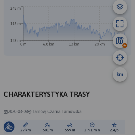
248 m
B
198 m
148 m
0 m
6.8 km
13 km
20 km
27 km
A
km
CHARAKTERYSTYKA TRASY
2020-03-08
Tarnów, Czarna Tarnowska
Długość trasy:
Suma przewyższeń:
Suma spadków:
Średni czas potrzebny 
Ocena tras
27 km
501 m
559 m
2 h 1 min
2.4/6