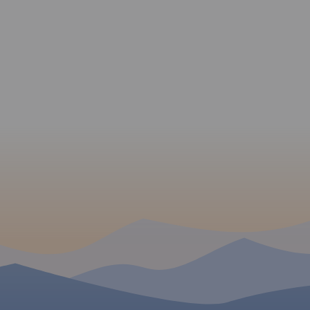
miejsca obsługi rowerzystów
(MOR-y), promy, miejsca z
pracami budowlanymi,
strome podjazdy i ostre
zjazdy, miejsca
niebezpieczne, drogi o
zwiększonym natężeniu
ruchu samochodowego. Jest
również kilometraż
prezentowanych tras. Poza
trasami Velo Małopolska na
mapie pokazano wszystkie
szlaki rowerowe (głównie
gminne, w znacznej części
terenowe). Specjalna grafika
pozwoliła na
wyeksponowanie tras i
szlaków
rowerowych. "Małopolska na
rowerze" to
mapa/niezbędnik -