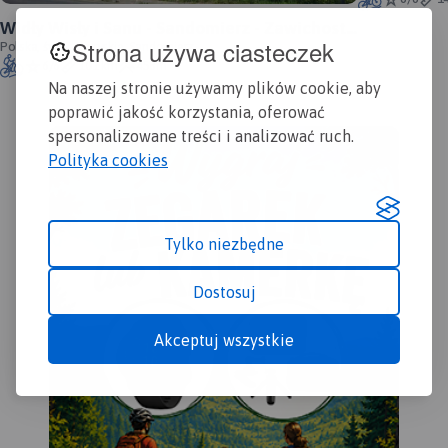
Widły Wisły i Sanu - Sandomierz - Zawichost -
Strona używa ciasteczek
Annopol - oficjalny przebieg
Polska, świętokrzyskie, Sandomierz
6/6
101 km
458m
Na naszej stronie używamy plików cookie, aby
poprawić jakość korzystania, oferować
spersonalizowane treści i analizować ruch.
Polityka cookies
Tylko niezbędne
Dostosuj
Akceptuj wszystkie