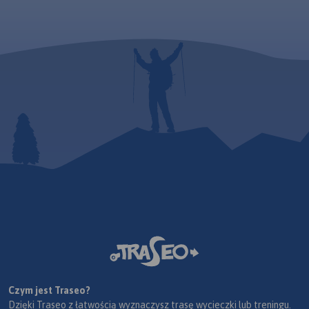
obowiązkowe wyposażenie
dla wszystkich rowerzystów o
zacięciu turystycznym,
szczególnie tych
nastawionych na przejazdy
długodystansowe na
rowerach
trekkingowych. Mapę offline
można zakupić w aplikacji
Traseo na urządzenia
mobilne.
Rok wydania 2024
Czym jest Traseo?
Dzięki Traseo z łatwością wyznaczysz trasę wycieczki lub treningu.