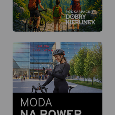
MAPA TURYSTYCZNA W
APLIKACJI TRASEO
Mapa przedstawia sieć
zrealizowanych do tej pory
(VII 2020) tras rowerowych:
- z projektu VeloMałopolska;
- Szlak wokół Tatr (część
polska);
- inne szlaki rowerowe
(lokalne terenowe, szlak
Orlich Gniazd, Green Velo,
Szlak karpacki).
Wiślana Trasa Rowerowa,
VeloDunajec, VeloNatura
oraz VeloMetropolis są w
znacznej części
gotowe. Pozostałe trasy: