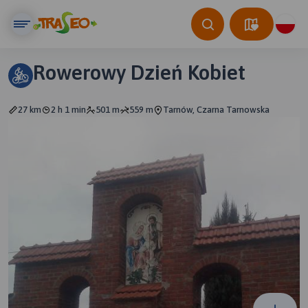
Rowerowy Dzień Kobiet
27 km
2 h 1 min
501 m
559 m
Tarnów, Czarna Tarnowska