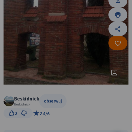
Beskidnick
obserwuj
Beskidnick
3 km
0
2.4/6
© Traseo Map
© OpenMapTiles
© OpenStreetMap contributors