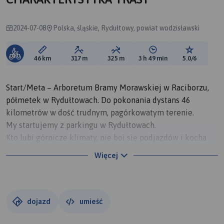
2024-07-08
Polska, śląskie, Rydułtowy, powiat wodzisławski
Długość trasy:
Suma przewyższeń:
Suma spadków:
Średni czas potrzebny 
Ocena tras
46 km
317 m
325 m
3 h 49 min
5.0/6
Start/Meta – Arboretum Bramy Morawskiej w Raciborzu,
półmetek w Rydułtowach. Do pokonania dystans 46
kilometrów w dość trudnym, pagórkowatym terenie.
My startujemy z parkingu w Rydułtowach.
Kto lubi górnicze klimaty, nie boi się podjazdów i kocha
zjazdy, będzie zadowolony! :)
Więcej
dojazd
umieść