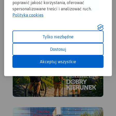
mo
je
poprawić jakość korzystania, oferować
sp
ste
kilometrażem.
pr
spersonalizowane treści i analizować ruch.
ob
fon
ces
Polityka cookies
a z
„Př
Tylko niezbędne
Dostosuj
Akceptuj wszystkie