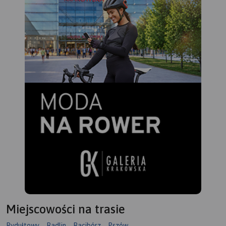
Miejscowości na trasie
Rydułtowy
Radlin
Racibórz
Pszów