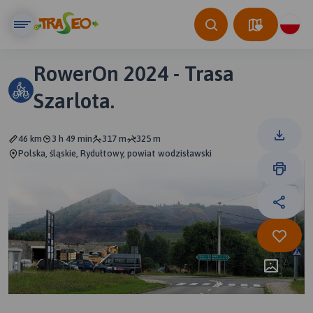
RowerOn 2024 - Trasa
Szarlota.
46 km
3 h 49 min
317 m
325 m
Polska, śląskie, Rydułtowy, powiat wodzisławski