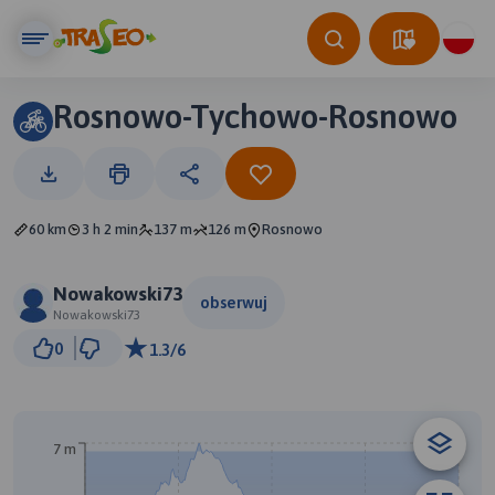
Rosnowo-Tychowo-Rosnowo
60 km
3 h 2 min
137 m
126 m
Rosnowo
Nowakowski73
obserwuj
Nowakowski73
5 km
0
1.3/6
© Traseo Map
© OpenMapTiles
© OpenStreetMap contributors
A
B
7 m