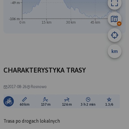
-49 m
-106 m
0 m
15 km
30 km
45 km
60 km
km
CHARAKTERYSTYKA TRASY
2017-08-26
Rosnowo
Długość trasy:
Suma przewyższeń:
Suma spadków:
Średni czas potrzebny 
Ocena tras
60 km
137 m
126 m
3 h 2 min
1.3/6
Trasa po drogach lokalnych