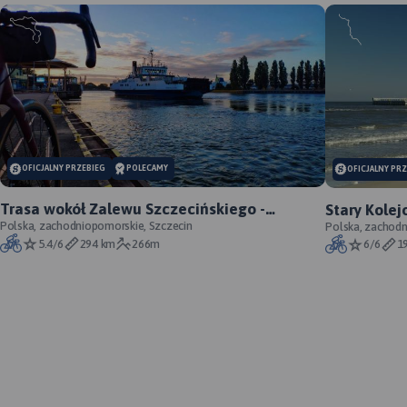
OFICJALNY PRZEBIEG
POLECAMY
OFICJALNY PR
Trasa wokół Zalewu Szczecińskiego -
Stary Kolej
oficjalny przebieg szlaku
Polska, zachodniopomorskie, Szczecin
szlaku
Polska, zachod
5.4/6
294 km
266m
6/6
1