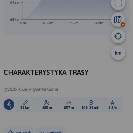
954 m
687 m
0 m
4.8 km
9.6 km
14 km
19 km
km
CHARAKTERYSTYKA TRASY
2020-01-26
Rycerka Górna
Długość trasy:
Suma przewyższeń:
Suma spadków:
Średni czas potrzebny 
Ocena tras
19 km
885 m
857 m
10 h 19 min
1.3/6
dojazd
umieść