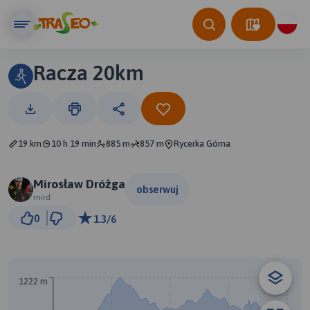
Racza 20km
19 km
10 h 19 min
885 m
857 m
Rycerka Górna
Mirosław Dróżga
obserwuj
mird
1 km
0
1.3/6
© Traseo Map
© OpenMapTiles
© OpenStreetMap contributors
A
1222 m
B