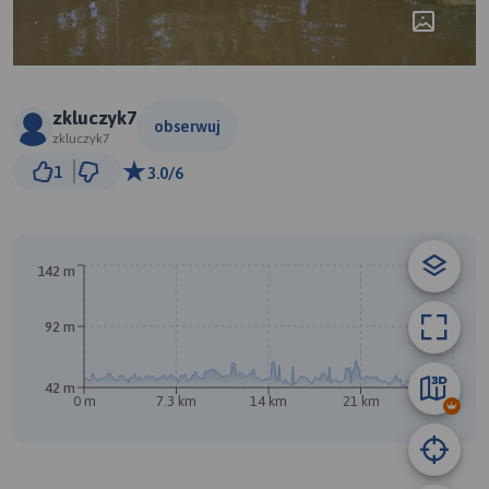
zkluczyk7
obserwuj
zkluczyk7
5 km
1
3.0/6
© Traseo Map
© OpenMapTiles
© OpenStreetMap contributors
B
142 m
92 m
42 m
0 m
7.3 km
14 km
21 km
29 km