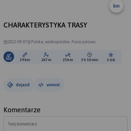
km
A
CHARAKTERYSTYKA TRASY
2022-09-07
Polska, wielkopolskie, Puszczykowo
Długość trasy:
Suma przewyższeń:
Suma spadków:
Średni czas potrzebny 
Ocena tras
29 km
247 m
256 m
3 h 50 min
3.0/6
dojazd
umieść
Komentarze
Twój komentarz