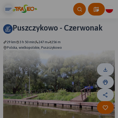
Puszczykowo - Czerwonak
29 km
3 h 50 min
247 m
256 m
Polska, wielkopolskie, Puszczykowo